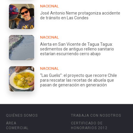
NACIONAL
José Antonio Neme protagoniza accidente
de tránsito en Las Condes
NACIONAL
Alerta en San Vicente de Tagua Tagua:
sedimentos de antiguo relleno sanitario
estarían escurriendo cerro abajo
NACIONAL
“Las Guelis”: el proyecto que recorre Chile
para rescatar las recetas de abuela que
pasan de generación en generación
QUIÉNES SOMOS
TRABAJA CON NOSOTROS
ÁREA
CERTIFICADO DE
COMERCIAL
HONORARIOS 2012