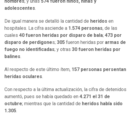
hombres
; y unas
574 fueron niños, niñas y
adolescentes
.
De igual manera se detalló la cantidad de
heridos
en
hospitales. La cifra asciende a
1.574 personas
, de las
cuales
40 fueron heridas por disparo de bala
;
473 por
disparo de perdigone
s;
305
fueron heridas por
armas de
fuego no
identificadas
; y otras
30 fueron heridas por
balines
.
Al respecto de este último ítem,
157 personas persentan
heridas oculares
.
Con respecto a la última actualización, la cifra de detenidos
aumentó, pues se había quedado en
4.271 el 31 de
octubre
; mientras que la cantidad de
heridos había sido
1.305
.