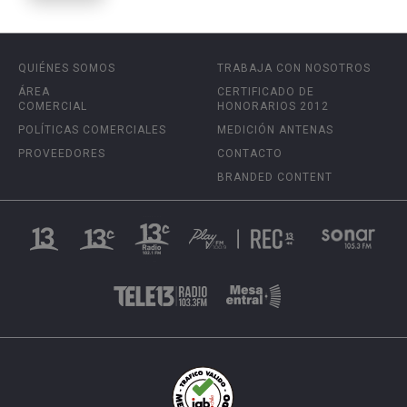
QUIÉNES SOMOS
TRABAJA CON NOSOTROS
ÁREA
CERTIFICADO DE
COMERCIAL
HONORARIOS 2012
POLÍTICAS COMERCIALES
MEDICIÓN ANTENAS
PROVEEDORES
CONTACTO
BRANDED CONTENT