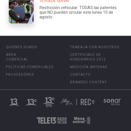
TE PUEDE SERVIR
Restricción vehicular: TODAS las patentes
que NO pueden circular este lunes 10 de
agosto
QUIÉNES SOMOS
TRABAJA CON NOSOTROS
ÁREA
CERTIFICADO DE
COMERCIAL
HONORARIOS 2012
POLÍTICAS COMERCIALES
MEDICIÓN ANTENAS
PROVEEDORES
CONTACTO
BRANDED CONTENT