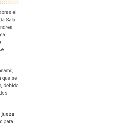
abras el
nda Sala
Andrea
rma
o
se
anamil,
n que se
n, debido
ados
 jueza
s para