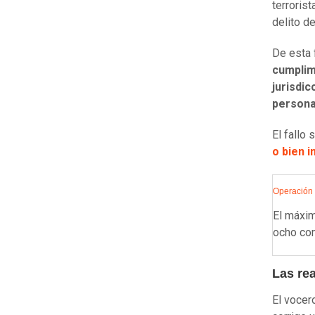
terroris
delito de
De esta 
cumplim
jurisdic
persona
El fallo
o bien 
Operación 
El máxim
ocho com
Las rea
El vocer