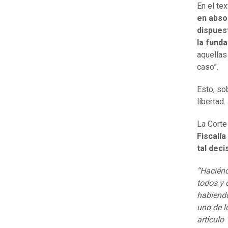
En el te
en abso
dispuest
la fund
aquellas
caso”.
Esto, so
libertad.
La Corte
Fiscalía
tal deci
“Haciénd
todos y 
habiendo
uno de l
artículo