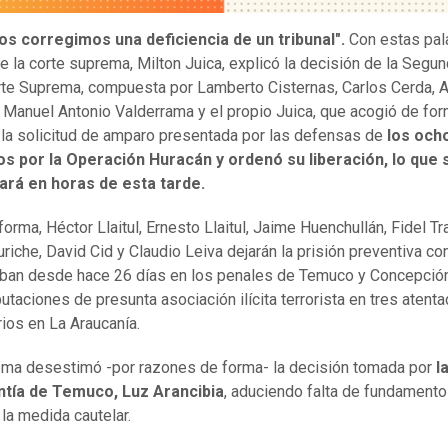
os corregimos una deficiencia de un tribunal".
Con estas pal
e la corte suprema, Milton Juica, explicó la decisión de la Segu
rte Suprema, compuesta por Lamberto Cisternas, Carlos Cerda, 
Manuel Antonio Valderrama y el propio Juica, que acogió de fo
la solicitud de amparo presentada por las defensas de
los och
os por la Operación Huracán y ordenó su liberación, lo que 
ará en horas de esta tarde.
orma, Héctor Llaitul, Ernesto Llaitul, Jaime Huenchullán, Fidel Tr
uriche, David Cid y Claudio Leiva dejarán la prisión preventiva co
ban desde hace 26 días en los penales de Temuco y Concepció
putaciones de presunta asociación ilícita terrorista en tres atent
rios en La Araucanía.
ma desestimó -por razones de forma- la decisión tomada por
la
ntía de Temuco, Luz Arancibia
, aduciendo falta de fundamento
r la medida cautelar.