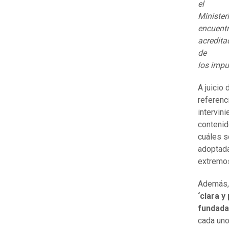
el
Minister
encuent
acredita
de
los imp
A juicio
referenc
intervin
contenid
cuáles s
adoptada
extremos
Además, 
‘clara y
fundada
cada uno