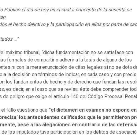
io Público el día de hoy en el cual a concepto de la suscrita se
ran
dos el hecho delictivo y la participación en ellos por parte de ca
utados …”
 del máximo tribunal, “dicha fundamentación no se satisface con
ias formales de compartir o adherir a la tesis de alguno de los
ientes ni con la mera enunciación de citas legales si no se dota d
o a la decisión en términos de indicar, en cada caso y con precis
on los fundamentos de hecho y de derecho que fundan las reso
s, es decir, en el caso que se revisa, ésta debe comprender tod
 de peligro que exige el artículo 140 del Código Procesal Penal
el fallo cuestionó que
“el dictamen en examen no expone en
 precisa’ los antecedentes calificados que le permitieron p
mente, pese a las alegaciones en contrario de las defensa
 de los imputados tuvo participación en los delitos de asociación 