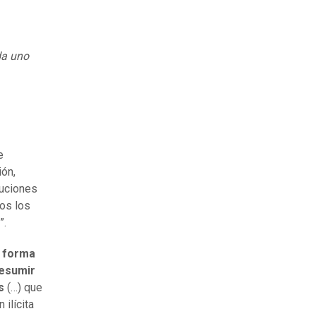
da uno
e
ión,
luciones
os los
”.
 forma
resumir
s
(…) que
ilícita