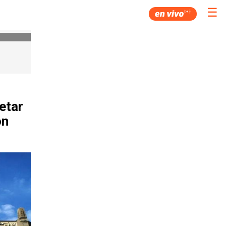
☰
etar
ón