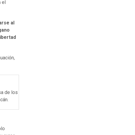
 el
arse al
rgano
libertad
uación,
sa de los
cán.
olo