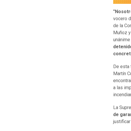
"Nosotr
vocero d
de la Co
Muñoz y 
unánime 
detenid
concret
De esta f
Martín C
encontra
a las im
incendia
La Supre
de gara
justifica