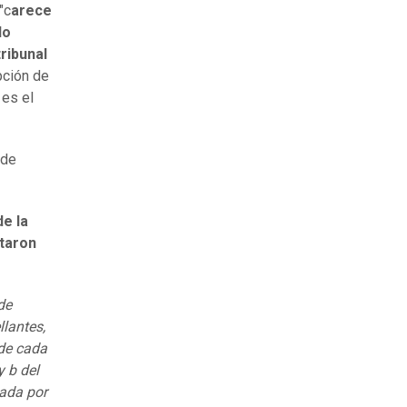
"c
arece
lo
ribunal
pción de
 es el
 de
de la
ntaron
de
lantes,
de cada
y b del
gada por