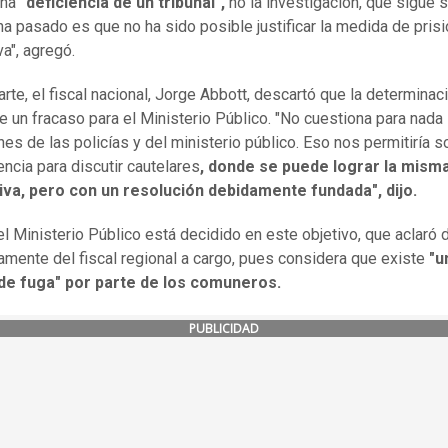
una
"deficiencia de un tribunal",
no la investigación, que sigue s
ha pasado es que no ha sido posible justificar la medida de pris
va", agregó.
arte, el fiscal nacional, Jorge Abbott, descartó que la determinac
ue un fracaso para el Ministerio Público. "No cuestiona para nada 
es de las policías y del ministerio público. Eso nos permitiría so
encia para discutir cautelares
, donde se puede lograr la misma
iva, pero con un resolución debidamente fundada", dijo.
del Ministerio Público está decidido en este objetivo, que aclaró
amente del fiscal regional a cargo, pues considera que existe
"u
 de fuga" por parte de los comuneros.
PUBLICIDAD