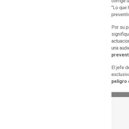
corrige 
"Lo que 
preventi
Por su p
signifiq
actuacion
una audi
prevent
El jefe 
exclusiv
peligro