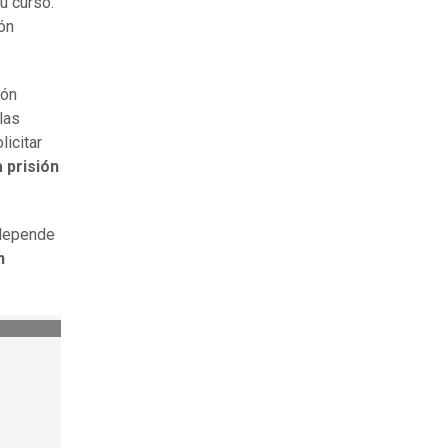
u curso.
ión
ión
las
licitar
 prisión
 depende
n