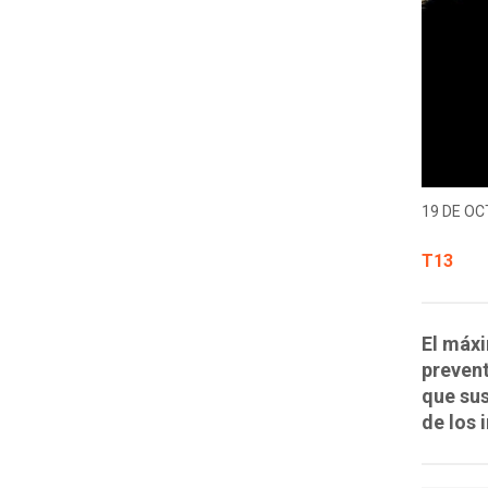
19 DE OC
T13
El máxi
prevent
que sus
de los 