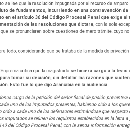
xto se lee que la resolución impugnada por el recurso de amparo 
luto de fundamentos, incurriendo en una contravención de 
o en el artículo 36 del Código Procesal Penal que exige al t
amentación de las resoluciones que dictare
, con la sola exce
 que se pronunciaren sobre cuestiones de mero trámite, cuyo no
bre todo, considerando que se trataba de la medida de privación
 Suprema critica que la magistrado
se hiciera cargo a la tesis 
 para tomar su decisión, sin detallar las razones que suste
sión. Esto fue lo que dijo Arancibia en la audiencia.
onos cargo de la petición del señor fiscal de prisión preventiva 
cada uno de los imputados presentes, habiendo oído a los querel
 oído a cada uno de los defensores estimándose que respecto 
os imputados se reúnen los requisitos establecidos en la letra a 
 140 del Código Procesal Penal, con la senda información entre