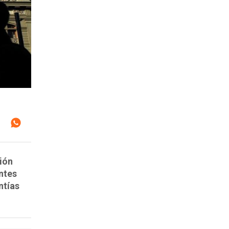
ión
ntes
ntías