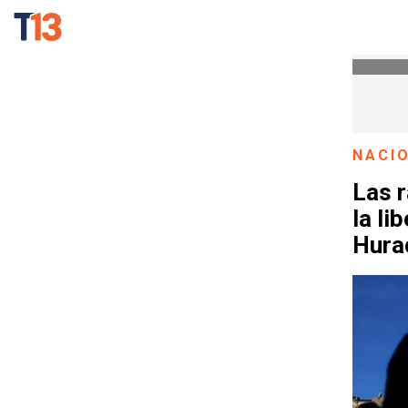
NACI
Las 
la li
Hura