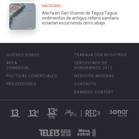
NACIONAL
Alerta en San Vicente de Tagua Tagua:
sedimentos de antiguo relleno sanitario
estarían escurriendo cerro abajo
QUIÉNES SOMOS
TRABAJA CON NOSOTROS
ÁREA
CERTIFICADO DE
COMERCIAL
HONORARIOS 2012
POLÍTICAS COMERCIALES
MEDICIÓN ANTENAS
PROVEEDORES
CONTACTO
BRANDED CONTENT