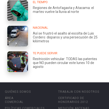
EL TIEMPO
Regiones de Antofagasta y Atacama: el
martes vuelve la lluvia al norte
NACIONAL
Así se frustró el asalto al escolta de Luis
Cordero: disparos y una persecución de 25
kilómetros
TE PUEDE SERVIR
Restricción vehicular: TODAS las patentes
que NO pueden circular este lunes 10 de
agosto
QUIÉNES SOMOS
TRABAJA CON NOSOTROS
ÁREA
CERTIFICADO DE
COMERCIAL
HONORARIOS 2012
POLÍTICAS COMERCIALES
MEDICIÓN ANTENAS