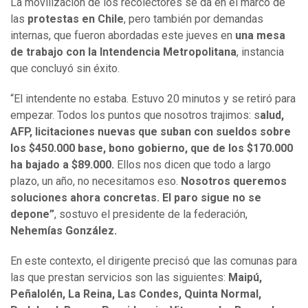
La movilización de los recolectores se da en el marco de
las
protestas en Chile
, pero también por demandas
internas, que fueron abordadas este jueves en
una mesa
de trabajo con la Intendencia Metropolitana
, instancia
que concluyó sin éxito.
“El intendente no estaba. Estuvo 20 minutos y se retiró para
empezar. Todos los puntos que nosotros trajimos: s
alud,
AFP, licitaciones nuevas que suban con sueldos sobre
los $450.000 base, bono gobierno, que de los $170.000
ha bajado a $89.000.
Ellos nos dicen que todo a largo
plazo, un año, no necesitamos eso.
Nosotros queremos
soluciones ahora concretas. El paro sigue no se
depone”
, sostuvo el presidente de la federación,
Nehemías González.
En este contexto, el dirigente precisó que las comunas para
las que prestan servicios son las siguientes:
Maipú,
Peñalolén, La Reina, Las Condes, Quinta Normal,