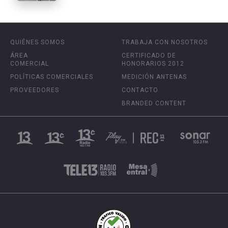
QUIÉNES SOMOS
TRABAJA CON NOSOTROS
ÁREA
CERTIFICADO DE
COMERCIAL
HONORARIOS 2012
POLÍTICAS COMERCIALES
MEDICIÓN ANTENAS
PROVEEDORES
CONTACTO
BRANDED CONTENT