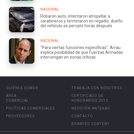
NACIONAL
Robaron auto, intentaron atropellar a
carabineros y terminaron en regadío: dueño
del vehículo se percató horas después
NACIONAL
"Para ciertas funciones específicas": Arrau
explica posibilidad de que Fuerzas Armadas
intervengan en zonas críticas
QUIÉNES SOMOS
TRABAJA CON NOSOTROS
ÁREA
CERTIFICADO DE
COMERCIAL
HONORARIOS 2012
POLÍTICAS COMERCIALES
MEDICIÓN ANTENAS
PROVEEDORES
CONTACTO
BRANDED CONTENT