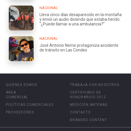
NACIONAL
Lleva cinco días desaparecido en la montaña
y envió un audio diciendo que estaba herido:
“¿Puede llamar a una ambulancia?”
NACIONAL
José Antonio Neme protagoniza accidente
de tránsito en Las Condes
QUIÉNES SOMOS
TRABAJA CON NOSOTROS
ÁREA
CERTIFICADO DE
COMERCIAL
HONORARIOS 2012
POLÍTICAS COMERCIALES
MEDICIÓN ANTENAS
PROVEEDORES
CONTACTO
BRANDED CONTENT