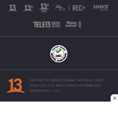
INÉS MATTE URREJOLA #0848, SANTIAGO, CHILE
FONO (562) 2 251 4000 © TODOS LOS DERECHOS
RESERVADOS. 13.CL