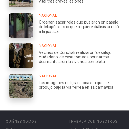
vital tras graves lesiones
NACIONAL
Ordenan sacar rejas que pusieron en pasaje
de Maipú: vecino que requiere diálisis acudió
a la justicia
NACIONAL
Vecinos de Conchalí realizaron ‘desalojo
ciudadano’ de casa tomada por narcos:
desmantelaron la vivienda completa
NACIONAL
Las imágenes del gran socavón que se
produjo bajo la vía férrea en Talcamávida
QUIÉNES SOMOS
TRABAJA CON NOSOTROS
ÁREA
CERTIFICADO DE