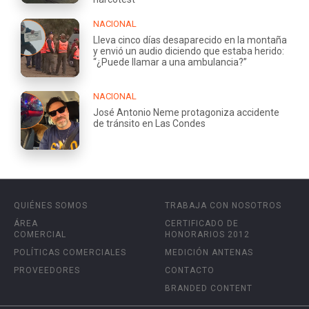
NACIONAL
Lleva cinco días desaparecido en la montaña
y envió un audio diciendo que estaba herido:
“¿Puede llamar a una ambulancia?”
NACIONAL
José Antonio Neme protagoniza accidente
de tránsito en Las Condes
QUIÉNES SOMOS
TRABAJA CON NOSOTROS
ÁREA
CERTIFICADO DE
COMERCIAL
HONORARIOS 2012
POLÍTICAS COMERCIALES
MEDICIÓN ANTENAS
PROVEEDORES
CONTACTO
BRANDED CONTENT