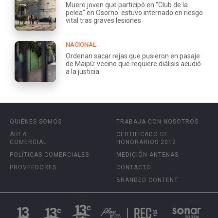
Muere joven que participó en "Club de la
pelea" en Osorno: estuvo internado en riesgo
vital tras graves lesiones
NACIONAL
Ordenan sacar rejas que pusieron en pasaje
de Maipú: vecino que requiere diálisis acudió
a la justicia
QUIÉNES SOMOS
TRABAJA CON NOSOTROS
ÁREA
CERTIFICADO DE
COMERCIAL
HONORARIOS 2012
POLÍTICAS COMERCIALES
MEDICIÓN ANTENAS
PROVEEDORES
CONTACTO
BRANDED CONTENT