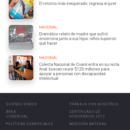
El retorno más inesperado: regresa el jurel
NACIONAL
Dramático relato de madre que sufrió
encerrona junto a sus hijos: niños supieron
qué hacer
NACIONAL
Colecta Nacional de Coanil entra en su recta
final: buscan reunir $120 millones para
apoyar a personas con discapacidad
intelectual
QUIÉNES SOMOS
TRABAJA CON NOSOTROS
ÁREA
CERTIFICADO DE
COMERCIAL
HONORARIOS 2012
POLÍTICAS COMERCIALES
MEDICIÓN ANTENAS