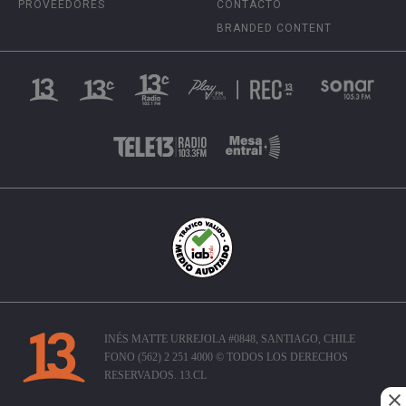
PROVEEDORES
CONTACTO
BRANDED CONTENT
INÉS MATTE URREJOLA #0848, SANTIAGO, CHILE
FONO (562) 2 251 4000 © TODOS LOS DERECHOS
RESERVADOS. 13.CL