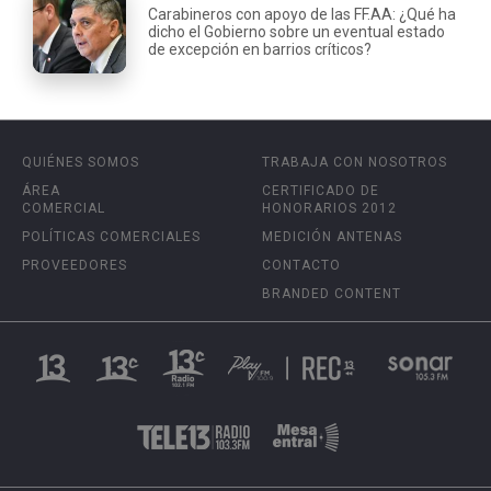
Carabineros con apoyo de las FF.AA: ¿Qué ha
dicho el Gobierno sobre un eventual estado
de excepción en barrios críticos?
QUIÉNES SOMOS
TRABAJA CON NOSOTROS
ÁREA
CERTIFICADO DE
COMERCIAL
HONORARIOS 2012
POLÍTICAS COMERCIALES
MEDICIÓN ANTENAS
PROVEEDORES
CONTACTO
BRANDED CONTENT