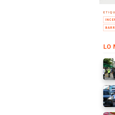
ETIQ
INCE
BARR
LO 