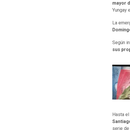
mayor d
Yungay e
La emerg
Doming
Según in
sus pro
Hasta el
Santia
serie de 