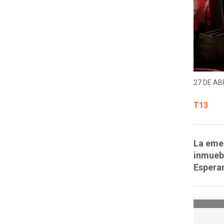
27 DE ABR
T13
La emer
inmuebl
Espera