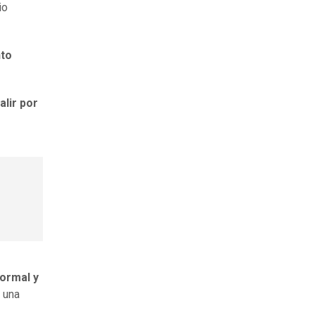
io
nto
alir por
ormal y
n una