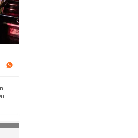
un
on