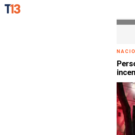
NACI
Perso
incen