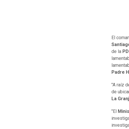
El coma
Santiag
de la
PD
lamentab
lamentab
Padre H
"A raíz d
de ubica
La Gran
"El
Minis
investig
investig