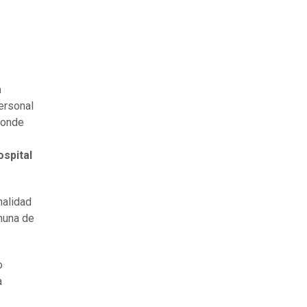
a
personal
donde
ospital
nalidad
omuna de
o
a