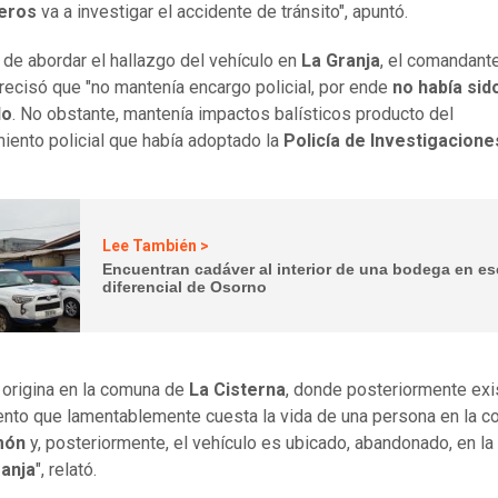
eros
va a investigar el accidente de tránsito", apuntó.
a de abordar el hallazgo del vehículo en
La Granja
, el comandant
recisó que "no mantenía encargo policial, por ende
no había sid
do
. No obstante, mantenía impactos balísticos producto del
iento policial que había adoptado la
Policía de Investigacione
Lee También >
Encuentran cadáver al interior de una bodega en es
diferencial de Osorno
 origina en la comuna de
La Cisterna
, donde posteriormente exi
nto que lamentablemente cuesta la vida de una persona en la 
món
y, posteriormente, el vehículo es ubicado, abandonado, en l
ranja
", relató.