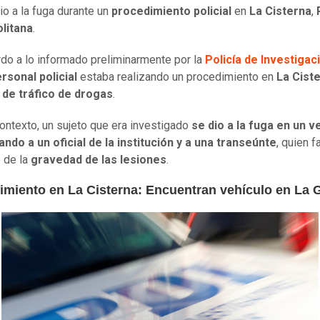
io a la fuga durante un
procedimiento policial
en
La Cisterna
,
litana
.
do a lo informado preliminarmente por la
Policía de Investigac
rsonal policial
estaba realizando un procedimiento en
La Cist
o de tráfico de drogas
.
ontexto, un sujeto que era investigado
se dio a la fuga en un v
ando a un oficial de la institución y a una transeúnte
, quien f
 de la
gravedad de las lesiones
.
imiento en La Cisterna: Encuentran vehículo en La 