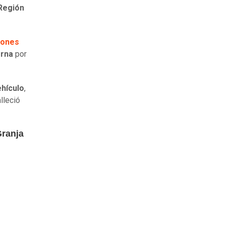
Región
iones
erna
por
ehículo
,
alleció
Granja