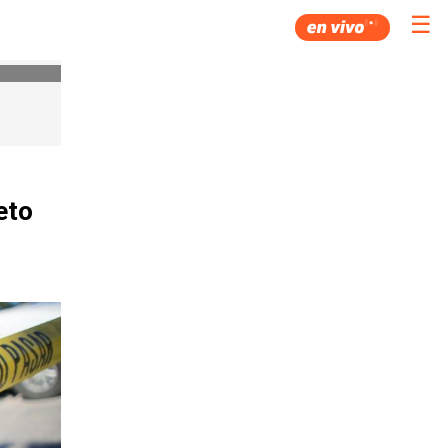
☰
eto