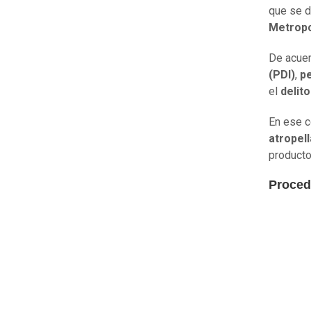
que se d
Metropo
De acuer
(PDI)
,
pe
el
delit
En ese c
atropell
producto
Proced