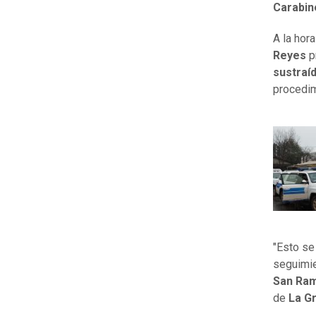
Carabin
A la hor
Reyes
p
sustraí
procedim
"Esto se
seguimie
San Ra
de
La G