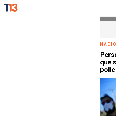
NACI
Perso
que s
polic