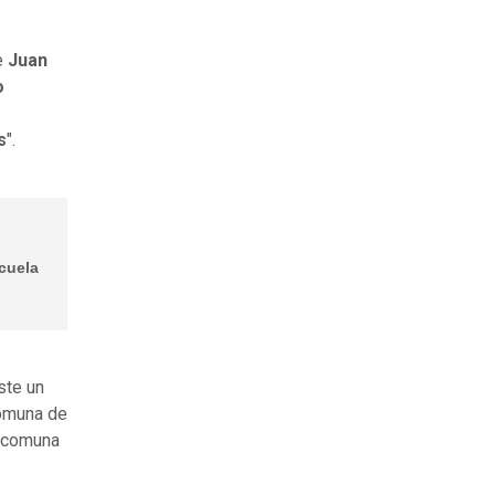
e
Juan
o
s
".
cuela
ste un
comuna de
a comuna