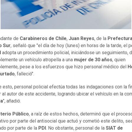
ndante de
Carabineros de Chile
,
Juan Reyes
, de la
Prefectur
o Sur
, señaló que "el día de hoy (lunes) en horas de la tarde, el 
I
adopta un procedimiento policial, iniciándose un seguimiento, 
lemente un vehículo atropella a una
mujer de 30 años
, quien
lemente, pese a los esfuerzos que hizo personal médico del
H
urtado
, falleció".
e esto, personal policial efectúa todas las indagaciones con la fi
r al autor de este accidente, logrando ubicar el vehículo en la c
ja
", añadió.
terio
Público
, a raíz de estos hechos, determinó que el proces
ativo por parte del antisocial que actuó y cometió este delito, se
ado por parte de la
PDI
. No obstante, personal de la
SIAT de