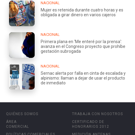
NACIONAL
Mujer es retenida durante cuatro horas y es
obligada a girar dinero en varios cajeros
NACIONAL
Primera plana en 'Me enteré por la prensa':
avanza en el Congreso proyecto que prohíbe
gestación subrogada
NACIONAL
Sernac alerta por falla en cinta de escalada y
alpinismo: llaman a dejar de usar el producto
de inmediato
QUIÉNES SOMOS
TRABAJA CON NOSOTROS
ÁREA
CERTIFICADO DE
COMERCIAL
HONORARIOS 2012
POLÍTICAS COMERCIALES
MEDICIÓN ANTENAS