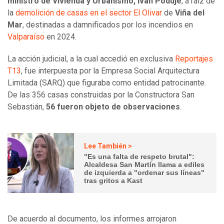
ministro de Vivienda y Urbanismo, Iván Poduje
, a raíz de
la
demolición de casas en el sector El Olivar
de
Viña del
Mar
, destinadas a damnificados por los incendios en
Valparaíso
en 2024.
La acción judicial, a la cual accedió en exclusiva
Reportajes
T13
, fue interpuesta por la Empresa Social Arquitectura
Limitada (SARQ) que figuraba como entidad patrocinante.
De las 356 casas construidas por la Constructora San
Sebastián,
56 fueron objeto de observaciones
.
Lee También >
"Es una falta de respeto brutal":
Alcaldesa San Martín llama a ediles
de izquierda a "ordenar sus líneas"
tras gritos a Kast
De acuerdo al documento, los informes arrojaron