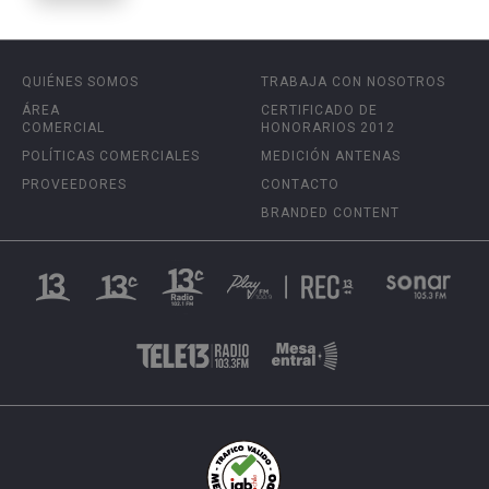
QUIÉNES SOMOS
TRABAJA CON NOSOTROS
ÁREA
CERTIFICADO DE
COMERCIAL
HONORARIOS 2012
POLÍTICAS COMERCIALES
MEDICIÓN ANTENAS
PROVEEDORES
CONTACTO
BRANDED CONTENT