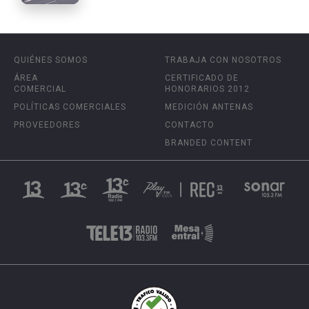
QUIÉNES SOMOS
TRABAJA CON NOSOTROS
ÁREA
CERTIFICADO DE
COMERCIAL
HONORARIOS 2012
POLÍTICAS COMERCIALES
MEDICIÓN ANTENAS
PROVEEDORES
CONTACTO
BRANDED CONTENT