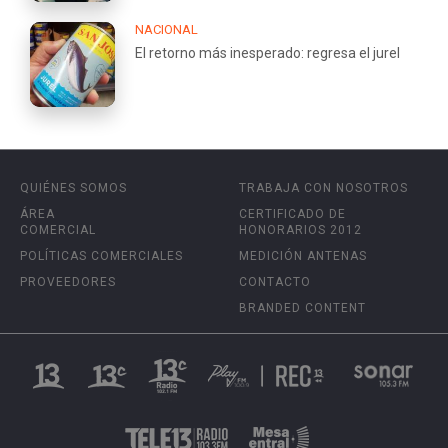
NACIONAL
El retorno más inesperado: regresa el jurel
QUIÉNES SOMOS
TRABAJA CON NOSOTROS
ÁREA
CERTIFICADO DE
COMERCIAL
HONORARIOS 2012
POLÍTICAS COMERCIALES
MEDICIÓN ANTENAS
PROVEEDORES
CONTACTO
BRANDED CONTENT