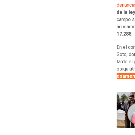
denuncia
de la le
campo sa
acusaron
17.288
.
En el co
Soto, do
tarde el
psiquiát
osamen