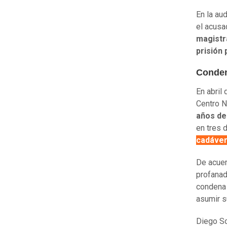
En la au
el acusa
magistr
prisión
Conden
En abril 
Centro N
años de
en tres 
cadáver 
De acuer
profanad
condena
asumir s
Diego So