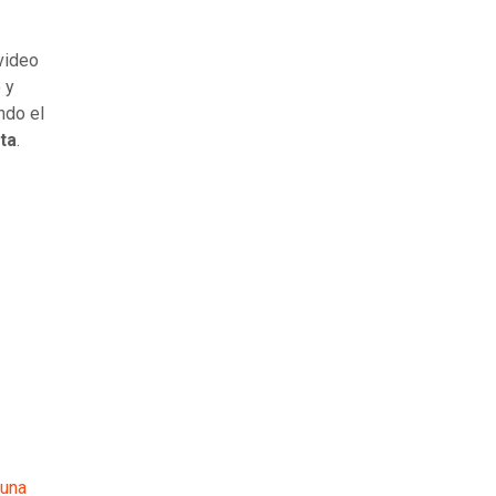
video
 y
ndo el
ta
.
una