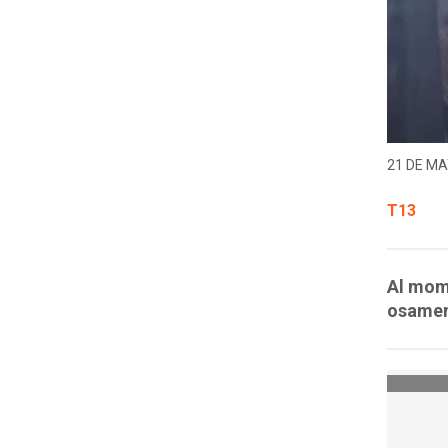
21 DE MA
T13
Al mome
osament