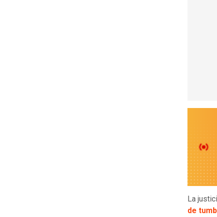
La justi
de tum