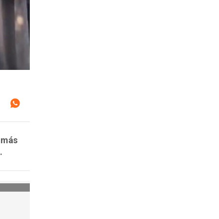
y más
.