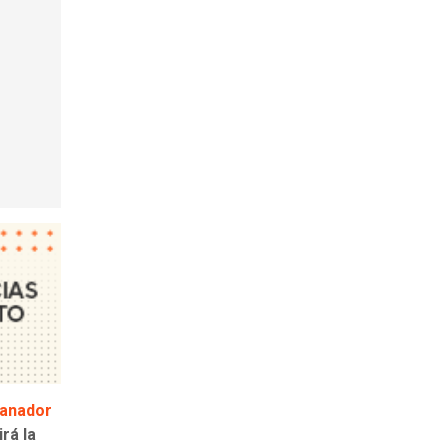
fanador
rá la