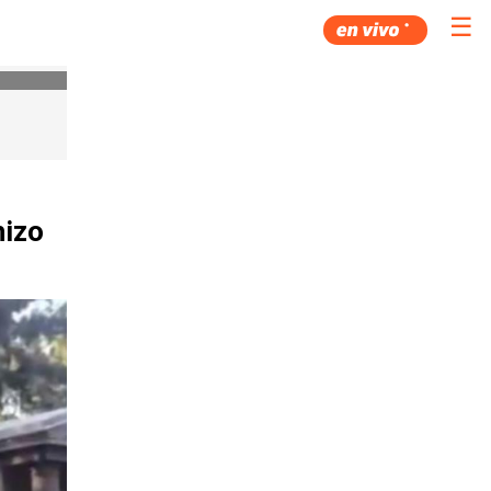
☰
hizo