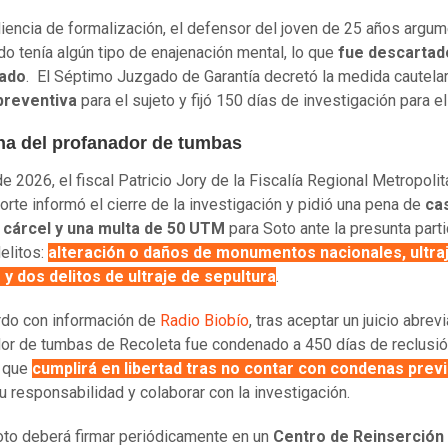
diencia de formalización, el defensor del joven de 25 años argu
do tenía algún tipo de enajenación mental, lo que
fue descartado
ado
. El Séptimo Juzgado de Garantía decretó la medida cautela
 preventiva
para el sujeto y fijó 150 días de investigación para e
a del profanador de tumbas
de 2026, el fiscal Patricio Jory de la Fiscalía Regional Metropoli
orte informó el cierre de la investigación y pidió una pena de
cas
 cárcel y una multa de 50 UTM
para Soto ante la presunta part
delitos:
alteración o daños de monumentos nacionales, ultraj
y dos delitos de ultraje de sepultura
.
do con información de
Radio Biobío
, tras aceptar un juicio abrevi
or de tumbas de Recoleta fue condenado a 450 días de reclusió
 que
cumplirá en libertad tras no contar con condenas prev
u responsabilidad y colaborar con la investigación.
to deberá firmar periódicamente en un
Centro de Reinserción 