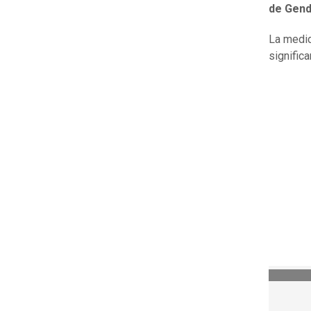
de Gend
La medid
signific