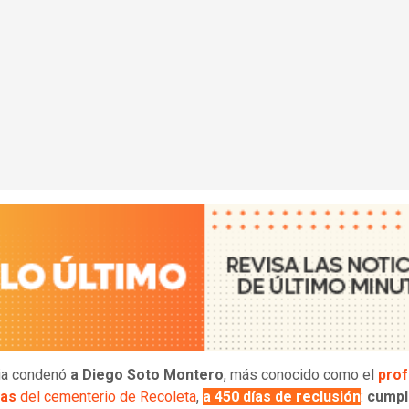
cia condenó
a Diego Soto Montero
, más conocido como el
pro
bas
del cementerio de Recoleta
,
a 450 días de reclusión
:
cumpli