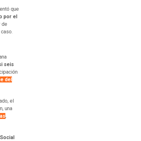
mentó que
 por el
r de
l caso.
tana
i seis
icipación
e del
ado, el
n, una
ias
,
Social