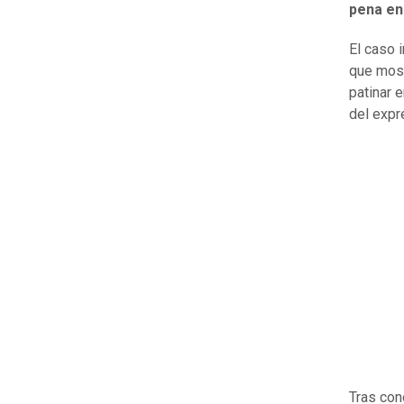
pena en 
El caso 
que most
patinar 
del expr
Tras con