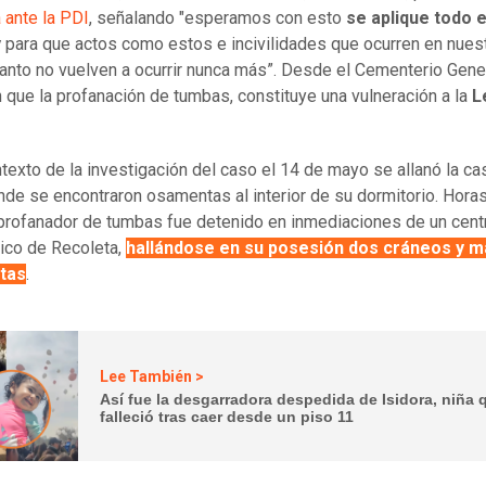
 ante la PDI
, señalando "esperamos con esto
se aplique todo e
y
para que actos como estos e incivilidades que ocurren en nues
nto no vuelven a ocurrir nunca más”. Desde el Cementerio Gene
 que la profanación de tumbas, constituye una vulneración a la
L
ntexto de la investigación del caso el 14 de mayo se allanó la ca
nde se encontraron osamentas al interior de su dormitorio. Hor
 profanador de tumbas fue detenido en inmediaciones de un cent
rico de Recoleta,
hallándose en su posesión dos cráneos y m
tas
.
Lee También >
Así fue la desgarradora despedida de Isidora, niña 
falleció tras caer desde un piso 11