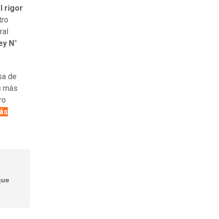
l rigor
tro
ral
ey N°
sa de
as más
ro
ás
que