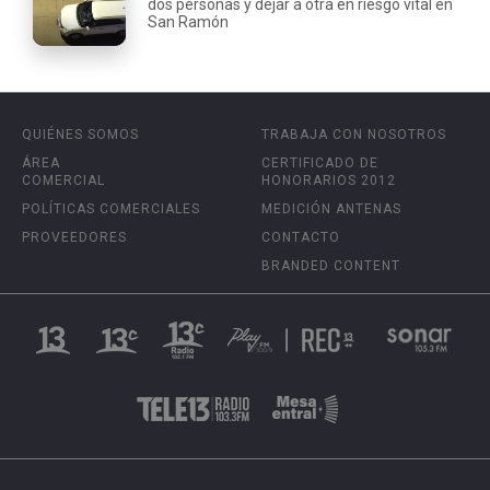
dos personas y dejar a otra en riesgo vital en
San Ramón
QUIÉNES SOMOS
TRABAJA CON NOSOTROS
ÁREA
CERTIFICADO DE
COMERCIAL
HONORARIOS 2012
POLÍTICAS COMERCIALES
MEDICIÓN ANTENAS
PROVEEDORES
CONTACTO
BRANDED CONTENT