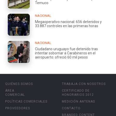
Temuco
NACIONAL
Megaoperativo nacional: 656 detenidos y
33.887 controles en las primeras horas
NACIONAL
Ciudadano uruguayo fue detenido tras
intentar sobornar a Carabineros en el
aeropuerto: ofreció 60 mil pesos
QUIÉNES SOMOS
TRABAJA CON NOSOTROS
ÁREA
CERTIFICADO DE
COMERCIAL
HONORARIOS 2012
POLÍTICAS COMERCIALES
MEDICIÓN ANTENAS
PROVEEDORES
CONTACTO
BRANDED CONTENT