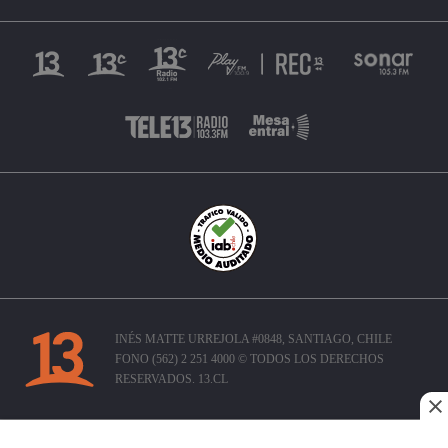
INÉS MATTE URREJOLA #0848, SANTIAGO, CHILE
FONO (562) 2 251 4000 © TODOS LOS DERECHOS
RESERVADOS. 13.CL