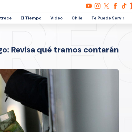
etrece
El Tiempo
Video
Chile
Te Puede Servir
rgo: Revisa qué tramos contarán