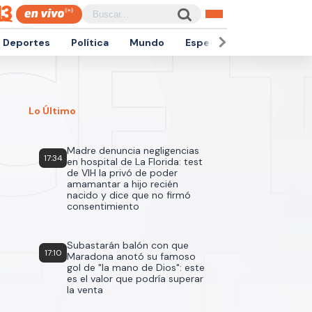
Deportes
Política
Mundo
Espectáculos
Empren
Lo Último
Madre denuncia negligencias
17:34
en hospital de La Florida: test
de VIH la privó de poder
amamantar a hijo recién
nacido y dice que no firmó
consentimiento
Subastarán balón con que
17:10
Maradona anotó su famoso
gol de "la mano de Dios": este
es el valor que podría superar
la venta