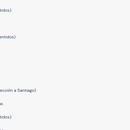
idos):
entidos)
.
ección a Santiago):
s.
idos):