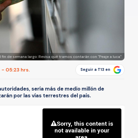
l fin de semana largo: Revisa qué tramos contarán con "Peaje a luca"
 - 05:23 hrs.
Seguir a T13 en
autoridades, sería más de medio millón de
rán por las vías terrestres del país.