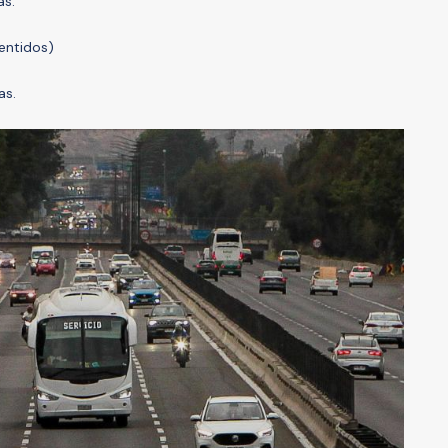
as.
entidos)
as.