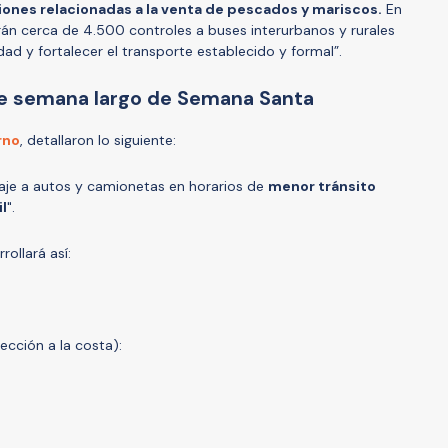
iones relacionadas a la venta de pescados y mariscos.
En
arán cerca de 4.500 controles a buses interurbanos y rurales
idad y fortalecer el transporte establecido y formal”.
 de semana largo de Semana Santa
rno
, detallaron lo siguiente:
peaje a autos y camionetas en horarios de
menor tránsito
il
".
rrollará así:
ección a la costa):