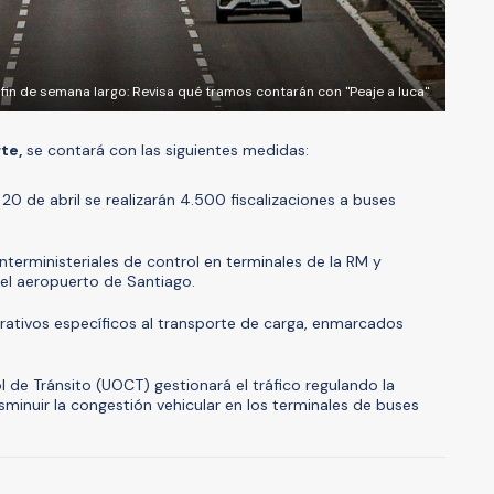
 fin de semana largo: Revisa qué tramos contarán con "Peaje a luca"
te,
se contará con las siguientes medidas:
o 20 de abril se realizarán 4.500 fiscalizaciones a buses
terministeriales de control en terminales de la RM y
del aeropuerto de Santiago.
ativos específicos al transporte de carga, enmarcados
 de Tránsito (UOCT) gestionará el tráfico regulando la
sminuir la congestión vehicular en los terminales de buses
A