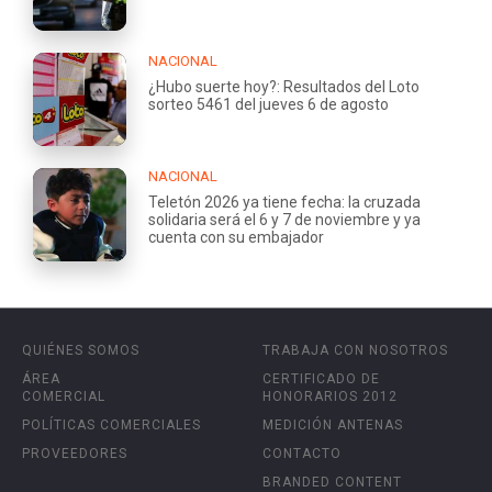
NACIONAL
¿Hubo suerte hoy?: Resultados del Loto
sorteo 5461 del jueves 6 de agosto
NACIONAL
Teletón 2026 ya tiene fecha: la cruzada
solidaria será el 6 y 7 de noviembre y ya
cuenta con su embajador
QUIÉNES SOMOS
TRABAJA CON NOSOTROS
ÁREA
CERTIFICADO DE
COMERCIAL
HONORARIOS 2012
POLÍTICAS COMERCIALES
MEDICIÓN ANTENAS
PROVEEDORES
CONTACTO
BRANDED CONTENT