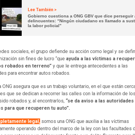
Lee También >
Gobierno cuestiona a ONG GBV que dice perseguir 
delincuentes: “Ningún ciudadano es llamado a susti
la labor policial”
edes sociales, el grupo defiende su acción como legal y se def
nización sin fines de lucro “que
ayuda a las víctimas a recupe
os robados en terreno”
y que le entrega antecedentes a las
des para encontrar autos robados.
a ONG asegura que es un trabajo voluntario, en el que están cerc
tes que se dedican a recorrer las calles con la información de lo
sido robados y, al encontrarlos,
“se da aviso a las autoridades
es para que recuperen tu auto”.
pletamente legal,
somos una ONG que auxilia a las víctimas
iamente operando dentro del marco de la ley con las facultades 