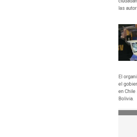
ciudadano
las auto
El organ
el gobie
en Chile
Bolivia.