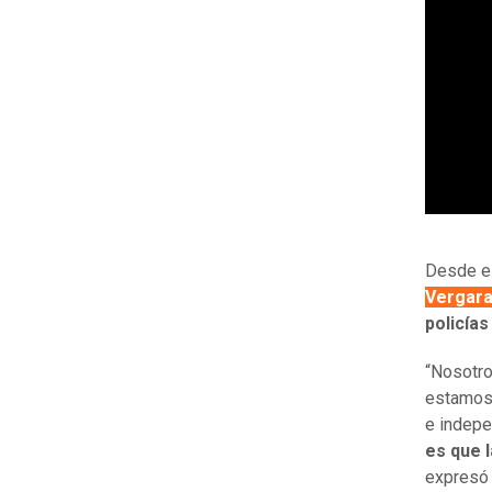
Desde el
Vergara
policía
“Nosotro
estamos 
e indepe
es que 
expresó 