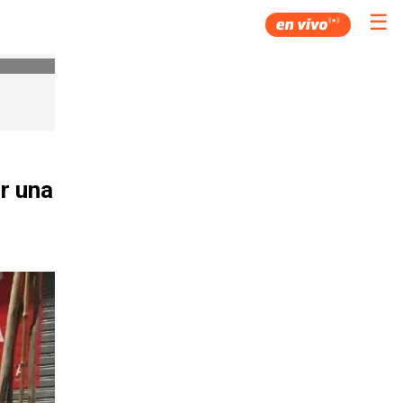
☰
r una