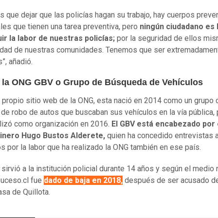
 que dejar que las policías hagan su trabajo, hay cuerpos preve
les que tienen una tarea preventiva, pero
ningún ciudadano es 
uir la labor de nuestras policías;
por la seguridad de ellos mis
ridad de nuestras comunidades. Tenemos que ser extremadamen
”, añadió.
 la ONG GBV o Grupo de Búsqueda de Vehículos
 propio sitio web de la ONG, esta nació en 2014 como un grupo 
 de robo de autos que buscaban sus vehículos en la vía pública, 
alizó como organización en 2016.
El GBV está encabezado por 
inero Hugo Bustos Alderete,
quien ha concedido entrevistas 
os por la labor que ha realizado la ONG también en ese país.
sirvió a la institución policial durante 14 años y según el medio 
suceso.cl fue
dado de baja en 2018,
después de ser acusado de
asa de Quillota.