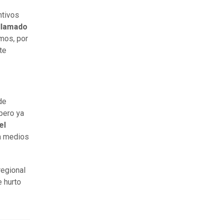
ntivos
llamado
mos, por
te
de
pero ya
el
a medios
regional
 hurto