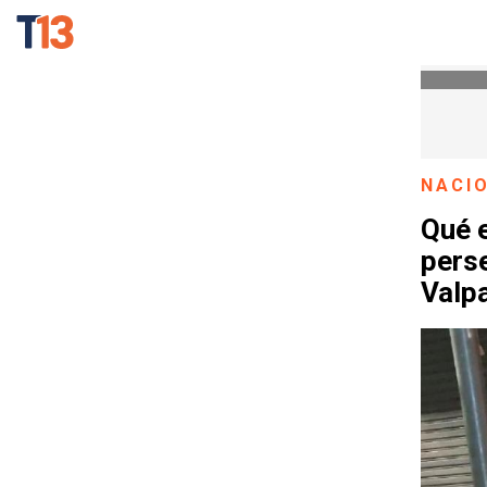
NACI
Qué e
perse
Valp