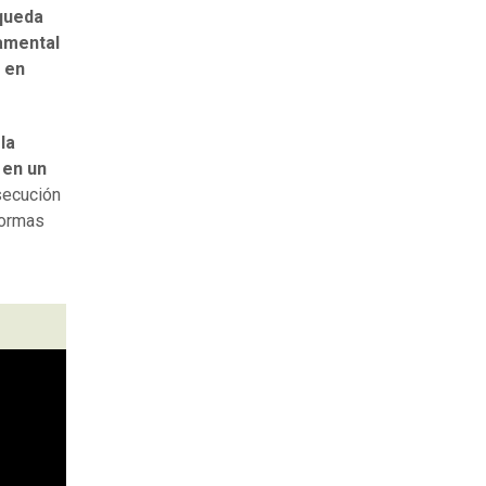
queda
amental
 en
la
 en un
secución
normas