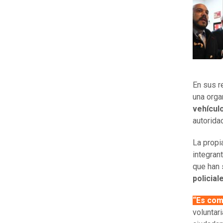
En sus r
una orga
vehícul
autorida
La propi
integran
que han 
policial
“Es com
voluntar