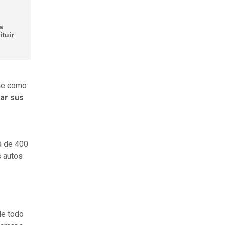
a
tuir
ine como
rar sus
a de 400
s autos
de todo