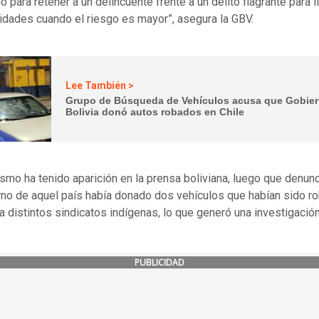
 para retener a un delincuente frente a un delito flagrante para l
ridades cuando el riesgo es mayor”, asegura la GBV.
Lee También >
Grupo de Búsqueda de Vehículos acusa que Gobie
Bolivia donó autos robados en Chile
ismo ha tenido aparición en la prensa boliviana, luego que denun
rno de aquel país había donado dos vehículos que habían sido r
 a distintos sindicatos indígenas, lo que generó una investigació
PUBLICIDAD