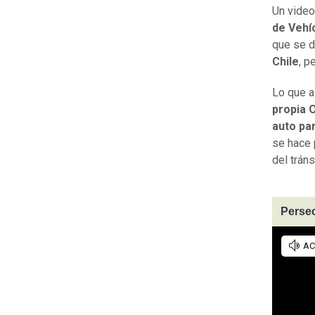
Un video
de Vehí
que se d
Chile
, p
Lo que a
propia 
auto pa
se hace 
del tráns
Persec