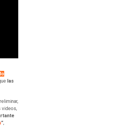
do
que
las
eliminar,
 videos,
rtante
s
”
,