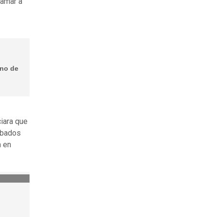
lamar a
rno de
ciara que
obados
n en