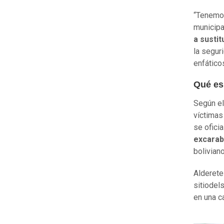
“Tenemos
municipa
a sustit
la segu
enfáticos
Qué es
Según el
víctimas
se ofici
excarab
bolivian
Alderete 
sitiodel
en una c