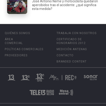
José Antonio Neme y motociclista quedaron
apercibidos tras el accidente: ¿qué significa
esta medida?
QUIÉNES SOMOS
TRABAJA CON NOSOTROS
ÁREA
CERTIFICADO DE
COMERCIAL
HONORARIOS 2012
POLÍTICAS COMERCIALES
MEDICIÓN ANTENAS
PROVEEDORES
CONTACTO
BRANDED CONTENT