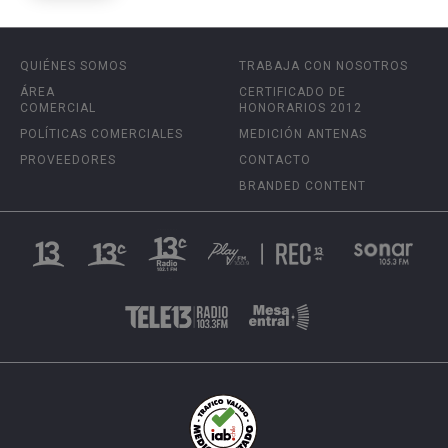
QUIÉNES SOMOS
TRABAJA CON NOSOTROS
ÁREA
CERTIFICADO DE
COMERCIAL
HONORARIOS 2012
POLÍTICAS COMERCIALES
MEDICIÓN ANTENAS
PROVEEDORES
CONTACTO
BRANDED CONTENT