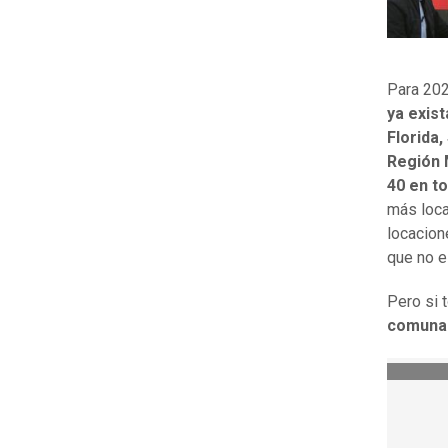
Para 202
ya exis
Florida,
Región M
40 en to
más loca
locacion
que no e
Pero si 
comunas