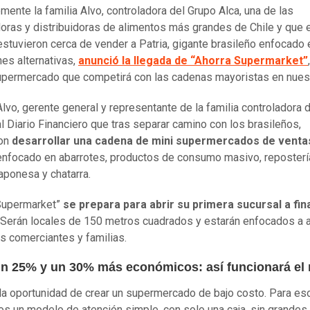
mente la familia Alvo, controladora del Grupo Alca, una de las
oras y distribuidoras de alimentos más grandes de Chile y que 
stuvieron cerca de vender a Patria, gigante brasileño enfocado 
nes alternativas,
anunció la llegada de “Ahorra Supermarket”
permercado que competirá con las cadenas mayoristas en nuest
Alvo, gerente general y representante de la familia controladora d
al Diario Financiero que tras separar camino con los brasileños,
ron
desarrollar una cadena de mini supermercados de ventas
 enfocado en abarrotes, productos de consumo masivo, reposterí
aponesa y chatarra.
Supermarket”
se prepara para abrir su primera sucursal a fin
. Serán locales de 150 metros cuadrados y estarán enfocados a 
 comerciantes y familias.
un 25% y un 30% más económicos: así funcionará el
a oportunidad de crear un supermercado de bajo costo. Para es
s un modelo de atención simple, con solo una caja, sin grandes