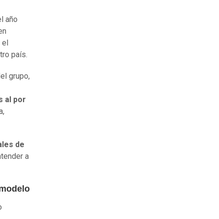
el año
en
, el
ro país.
el grupo,
 al por
a,
ales de
atender a
 modelo
o