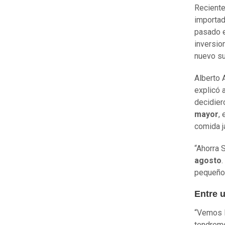
Reciente
importad
pasado e
inversio
nuevo su
Alberto 
explicó 
decidie
mayor
,
comida j
“Ahorra 
agosto
pequeños
Entre 
“Vemos l
tendremo