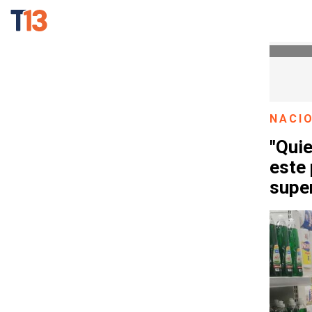
NACI
"Qui
este 
supe