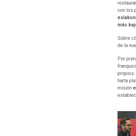
restaura
con los
eslabon
más baj
Sobre có
de la n
Por prime
franquici
propios.
harta pl
misión
e
establec