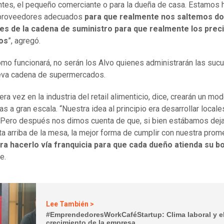
ntes, el pequeño comerciante o para la dueña de casa. Estamos 
 proveedores adecuados
para que realmente nos saltemos do
es de la cadena de suministro para que realmente los prec
os
”, agregó.
mo funcionará, no serán los Alvo quienes administrarán las suc
ueva cadena de supermercados.
ra vez en la industria del retail alimenticio, dice, crearán un mo
as a gran escala. “Nuestra idea al principio era desarrollar locale
 Pero después nos dimos cuenta de que, si bien estábamos dej
ata arriba de la mesa, la mejor forma de cumplir con nuestra prom
ra hacerlo vía franquicia para que cada dueño atienda su bo
e.
Lee También >
#EmprendedoresWorkCaféStartup: Clima laboral y e
crecimiento de la empresa