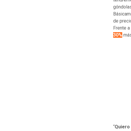
góndola
Básicame
de preci
Frente a
30%
más
“
Quiero 