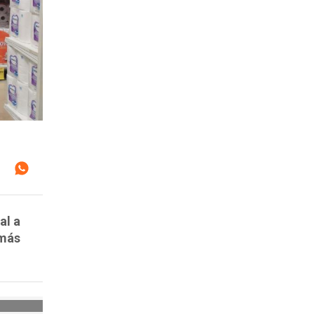
al a
 más