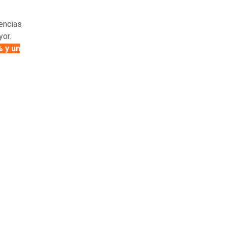
rencias
yor.
% y un