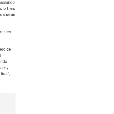
hablando
s o tres
ios sean
ursales
delo de
s
ando
esa y
tica
”,
l