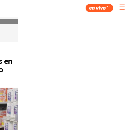
☰
s en
o