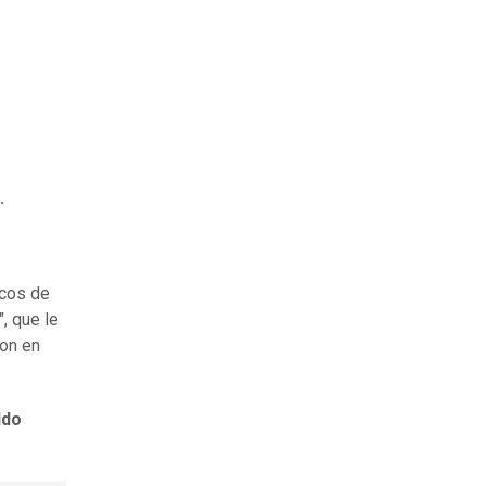
.
icos de
, que le
ron en
ldo