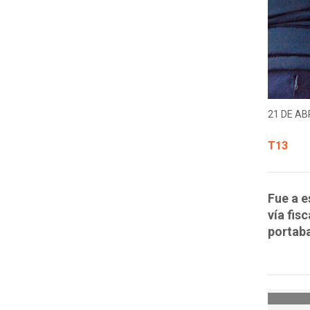
21 DE ABR
T13
Fue a e
vía fis
portaba