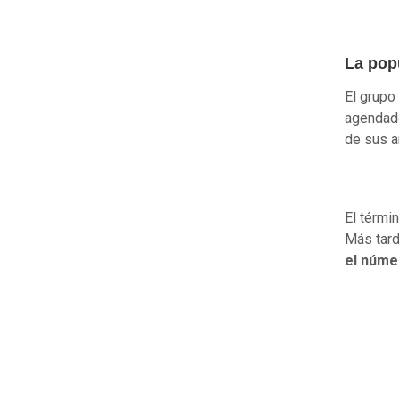
La pop
El grupo
agendado
de sus a
El térmi
Más tard
el núme