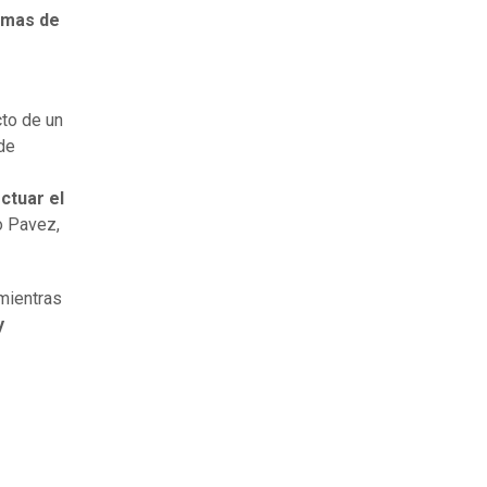
rmas de
cto de un
de
ctuar el
o Pavez,
mientras
y