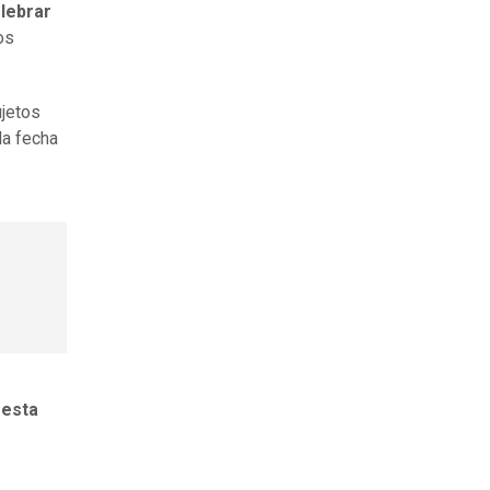
elebrar
os
ujetos
la fecha
 esta