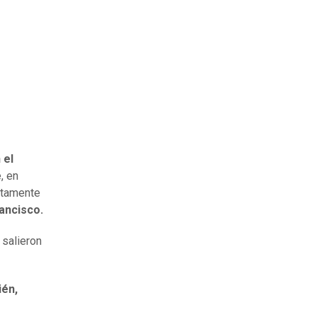
 el
, en
stamente
ancisco.
 salieron
ién,