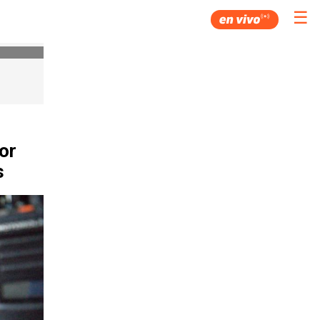
☰
or
s