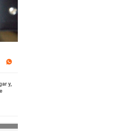
gar y,
e