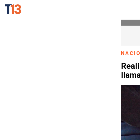
NACI
Reali
llama