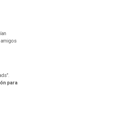
ían
y amigos
ads".
ión para