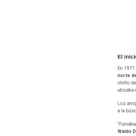
El inic
En 1971 
norte de
otoño de
ubicaba 
Los amig
a la bús
"Fumába
Waldo D