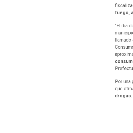
fiscaliz
fuego, 
"El día 
municipi
llamado 
Consumo 
aproxim
consumo
Prefectu
Por una 
que otro
drogas