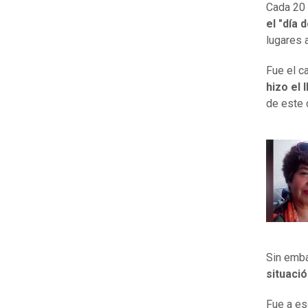
Cada 20 
el "día 
lugares 
Fue el c
hizo el
de este
Sin emba
situació
Fue a es