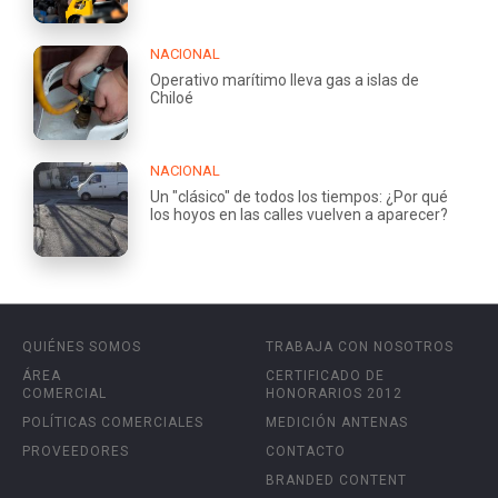
NACIONAL
Operativo marítimo lleva gas a islas de
Chiloé
NACIONAL
Un "clásico" de todos los tiempos: ¿Por qué
los hoyos en las calles vuelven a aparecer?
QUIÉNES SOMOS
TRABAJA CON NOSOTROS
ÁREA
CERTIFICADO DE
COMERCIAL
HONORARIOS 2012
POLÍTICAS COMERCIALES
MEDICIÓN ANTENAS
PROVEEDORES
CONTACTO
BRANDED CONTENT