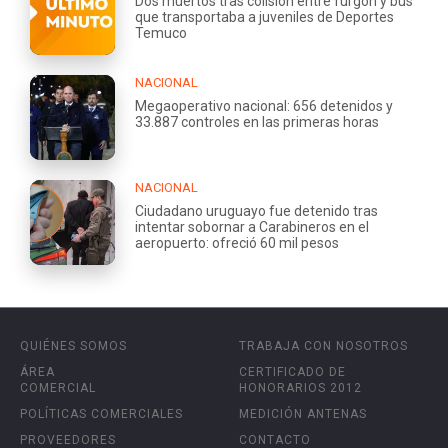
Dos muertos tras colisión entre furgón y bus
que transportaba a juveniles de Deportes
Temuco
NACIONAL
Megaoperativo nacional: 656 detenidos y
33.887 controles en las primeras horas
NACIONAL
Ciudadano uruguayo fue detenido tras
intentar sobornar a Carabineros en el
aeropuerto: ofreció 60 mil pesos
QUIÉNES SOMOS
TRABAJA CON NOSOTROS
ÁREA
CERTIFICADO DE
COMERCIAL
HONORARIOS 2012
POLÍTICAS COMERCIALES
MEDICIÓN ANTENAS
PROVEEDORES
CONTACTO