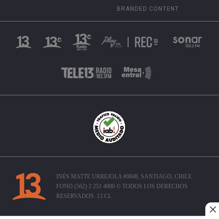
BRANDED CONTENT
INÉS MATTE URREJOLA #0848, SANTIAGO, CHILE
FONO (562) 2 251 4000 © TODOS LOS DERECHOS
RESERVADOS. 13.CL