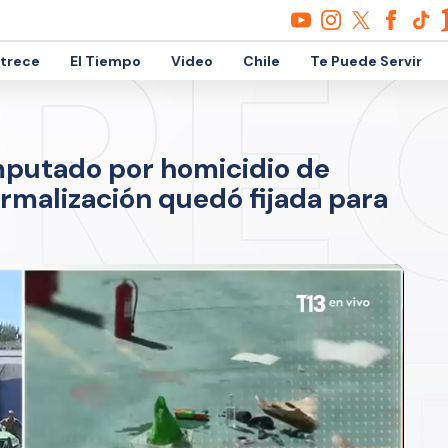
etrece
El Tiempo
Video
Chile
Te Puede Servir
mputado por homicidio de
rmalización quedó fijada para