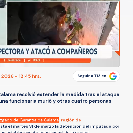
2026 - 12:45 hrs.
Seguir a T13 en
Calama resolvió extender la medida tras el ataque
 una funcionaria murió y otras cuatro personas
zgado de Garantía de Calama
,
región de
asta el martes 31 de marzo la detención del imputado
por
 un establecimiento educacional de la ciudad.