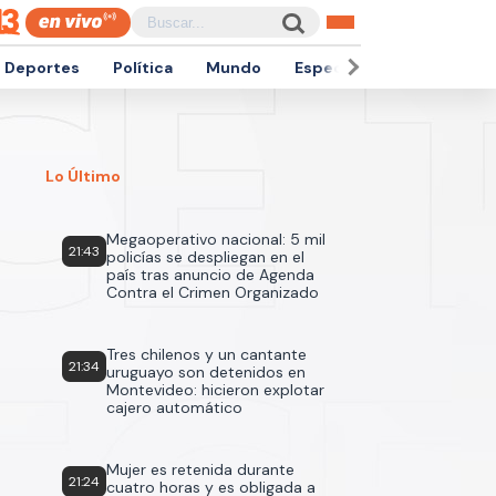
Deportes
Política
Mundo
Espectáculos
Empren
Lo Último
Megaoperativo nacional: 5 mil
21:43
policías se despliegan en el
país tras anuncio de Agenda
Contra el Crimen Organizado
Tres chilenos y un cantante
21:34
uruguayo son detenidos en
Montevideo: hicieron explotar
cajero automático
Mujer es retenida durante
21:24
cuatro horas y es obligada a