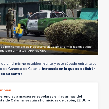
ado por homicidio de inspectora en Calama: formalización quedó
jada para el martes | Agencia UNO
ido en el mismo establecimiento y este sábado enfrenta su
do de Garantía de Calama,
instancia en la que se definirán
 en su contra.
ambién
ferencias a masacres escolares en las armas del
te de Calama: seguía a homicidas de Japón, EE.UU. y