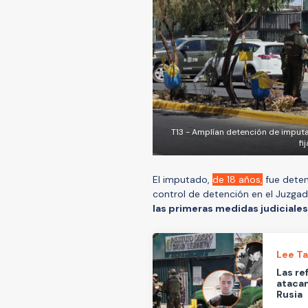
T13 - Amplían detención de imput
fi
El imputado,
de 18 años,
fue deten
control de detención en el Juzga
las primeras medidas judiciales
Lee T
Las re
atacan
Rusia