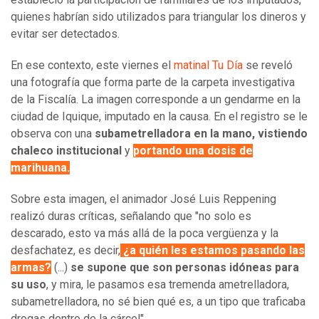
quienes habrían sido utilizados para triangular los dineros y
evitar ser detectados.
En ese contexto, este viernes el
matinal Tu Día
se reveló
una fotografía que forma parte de la carpeta investigativa
de la Fiscalía. La imagen corresponde a un gendarme en la
ciudad de Iquique, imputado en la causa. En el registro se le
observa con una
subametrelladora en la mano, vistiendo
chaleco institucional
y
portando una dosis de
marihuana.
Sobre esta imagen, el animador José Luis Reppening
realizó duras críticas, señalando que "no solo es
descarado, esto va más allá de la poca vergüenza y la
desfachatez, es decir,
¿a quién les estamos pasando las
armas?
(...)
se supone que son personas idóneas para
su uso
, y mira, le pasamos esa tremenda ametrelladora,
subametrelladora, no sé bien qué es, a un tipo que traficaba
drogas dentro de la cárcel".