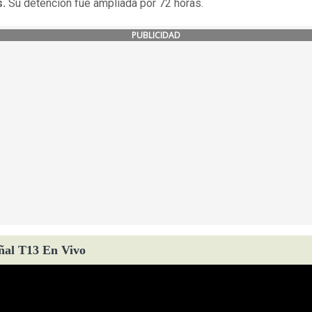
s.
Su detención fue ampliada por 72 horas.
PUBLICIDAD
ñal T13 En Vivo