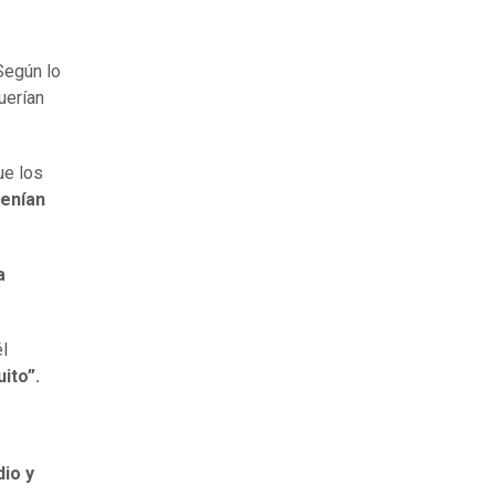
 Según lo
uerían
ue los
enían
a
l
ito”.
dio y