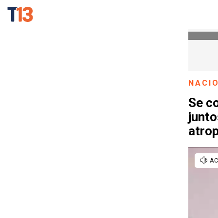
NACI
Se co
junto
atrop