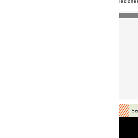
lesione
Se