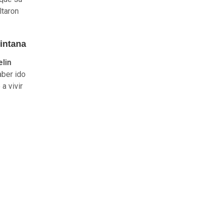
ltaron
Pintana
lin
aber ido
a vivir