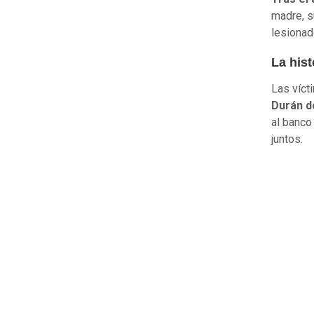
madre, s
lesiona
La hist
Las víct
Durán d
al banco 
juntos.