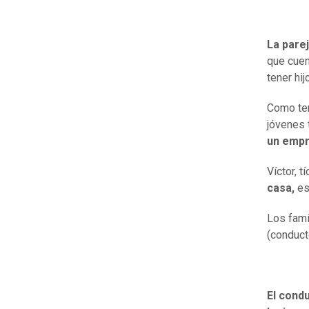
La pare
que cuen
tener hij
Como ten
jóvenes 
un empr
Víctor, 
casa,
es
Los fami
(conduct
El condu