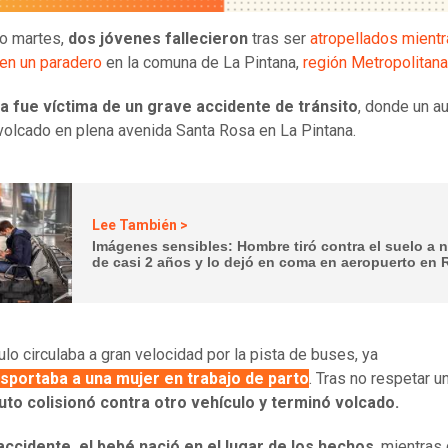
o martes,
dos jóvenes fallecieron
tras ser
atropellados mient
en un paradero
en la comuna de La Pintana,
región Metropolitana
a fue víctima de un grave accidente de tránsito
, donde un a
volcado en plena avenida Santa Rosa en La Pintana.
Lee También >
Imágenes sensibles: Hombre tiró contra el suelo a 
de casi 2 años y lo dejó en coma en aeropuerto en 
ulo circulaba a gran velocidad por la pista de buses, ya
sportaba a una mujer en trabajo de parto
. Tras no respetar u
uto colisionó contra otro vehículo y terminó volcado.
accidente, el bebé nació en el lugar de los hechos
, mientras