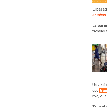
El pasad
estaban 
La parej
terminó 
Un vehíc
que
tran
roja,
el a
Tras el 