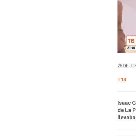
25 DE JUN
T13
Isaac G
de La P
llevaba