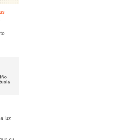
ras
.
uto
niño
Rusia
na luz
 que su