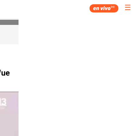
☰
fue