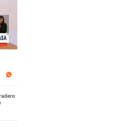
aradero
e