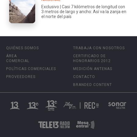
Exclusivo | Casi 7 kilómetros de longitud con
3 metros de largo y ancho: Así va la zanja en
el norte del país
QUIÉNES SOMOS
TRABAJA CON NOSOTROS
ÁREA
CERTIFICADO DE
COMERCIAL
HONORARIOS 2012
POLÍTICAS COMERCIALES
MEDICIÓN ANTENAS
PROVEEDORES
CONTACTO
BRANDED CONTENT