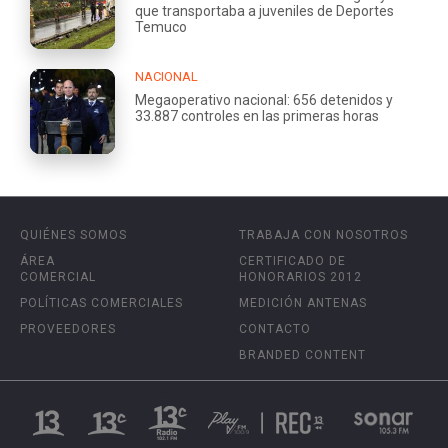
que transportaba a juveniles de Deportes
Temuco
NACIONAL
Megaoperativo nacional: 656 detenidos y
33.887 controles en las primeras horas
QUIÉNES SOMOS
TRABAJA CON NOSOTROS
ÁREA
CERTIFICADO DE
COMERCIAL
HONORARIOS 2012
POLÍTICAS COMERCIALES
MEDICIÓN ANTENAS
PROVEEDORES
CONTACTO
BRANDED CONTENT