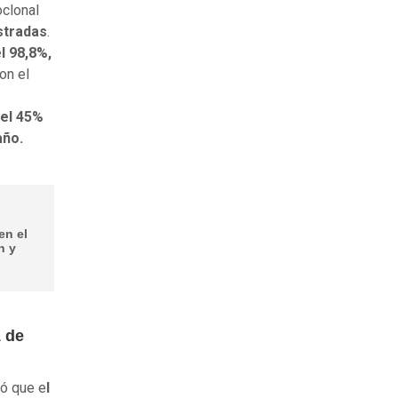
clonal
stradas
.
l 98,8%,
on el
del 45%
año.
en el
n y
1 de
ió que e
l