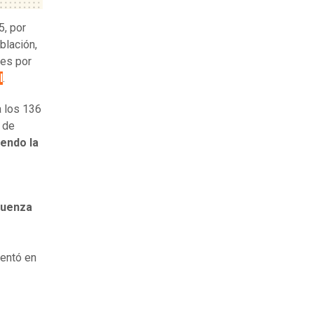
5, por
blación,
tes por
l
.
a los 136
 de
endo la
luenza
mentó en