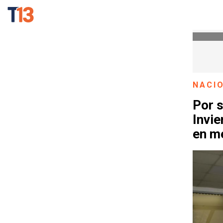
NACI
Por 
Invie
en m