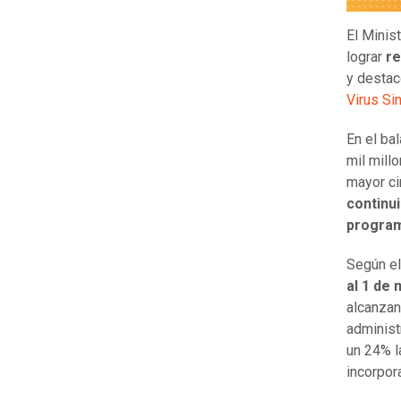
El Minis
lograr
re
y destac
Virus Sin
En el ba
mil mill
mayor ci
continui
program
Según el
al 1 de
alcanzan
administ
un 24% l
incorpor