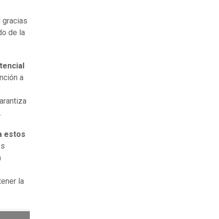
l gracias
do de la
tencial
ención a
arantiza
.
a estos
os
n
ener la