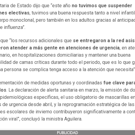
taria de Estado dijo que “este año
no tuvimos que suspender
nes electivas
, tuvimos una buena respuesta tanto a nivel infanti
uerpo monoclonal, pero también en los adultos gracias al anticipa
e influenza”.
que “los recursos adicionales que
se entregaron a la red asis
eron atender a más gente en atenciones de urgencia
, en at
imario, en hospitalizaciones domiciliarias y mantener una buena
ilidad de camas críticas durante todo el periodo, que es lo que g
na persona se complica tenga acceso a la atención que necesita”
ementación de medidas oportunas y coordinadas
fue clave par
dos
. La declaración de alerta sanitaria en marzo, la emisión de d
epidemiológicas específicas, el uso obligatorio de mascarillas e
s de urgencia desde abril, y la reprogramación estratégica de las
es escolares de invierno contribuyeron significativamente a cont
ón viral”, concluyó la ministra Aguilera.
PUBLICIDAD