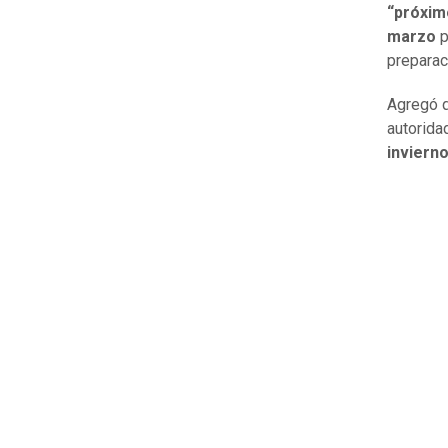
“próxim
marzo
p
preparac
Agregó q
autorida
invierno