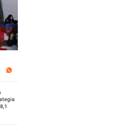
a
rategia
8,1