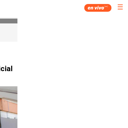
☰
cial