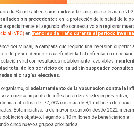
terio de Salud calificó como
exitosa
la Campaña de Invierno 202
sultados sin precedentes
en la protección de la salud de la po
ó especialmente el segundo año consecutivo sin registrar muer
cicial (VRS)
en
menores de 1 año durante el período inverna
lance del Minsal, la campaña que requirió una inversión superior 
ones de pesos demostró su efectividad al enfrentar un escenario
rculación viral con resultados notablemente favorables,
manteni
dad total de los servicios de salud sin suspender consultas
adas ni cirugías electivas.
 organismo, el
adelantamiento de la vacunación contra la inf
 marzo
marcó un punto de inflexión en la estrategia preventiva,
do una cobertura del 77,78% con más de 8,1 millones de dosis
radas. Esta iniciativa, la de mayor expansión desde 2022, incre
a población objetivo, llegando a 10 millones de beneficiarios e
ando cinco nuevos grupos prioritarios.