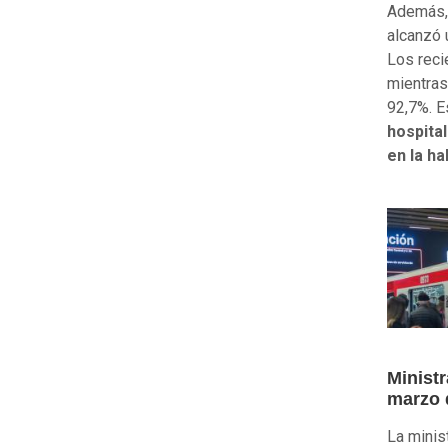
Además, 
alcanzó
Los rec
mientras
92,7%. E
hospita
en la ha
Minist
marzo 
La minis