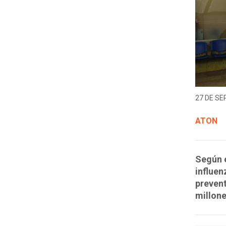
27 DE SE
ATON
Según e
influen
prevent
millone