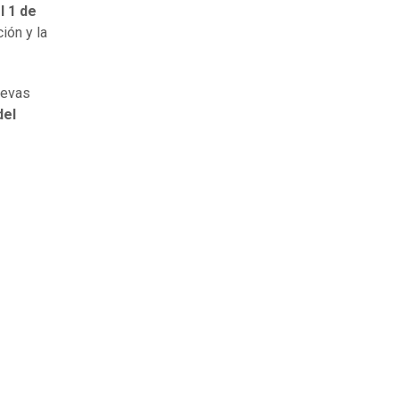
l 1 de
ión y la
uevas
del