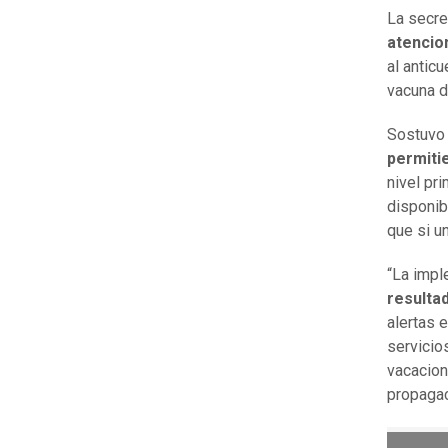
La secre
atencio
al antic
vacuna d
Sostuvo 
permiti
nivel pr
disponib
que si u
“La impl
resulta
alertas 
servicio
vacacion
propagaci