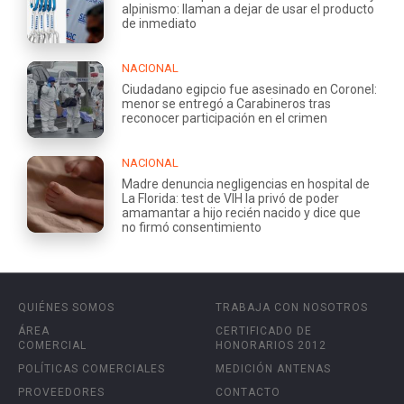
alpinismo: llaman a dejar de usar el producto
de inmediato
NACIONAL
Ciudadano egipcio fue asesinado en Coronel:
menor se entregó a Carabineros tras
reconocer participación en el crimen
NACIONAL
Madre denuncia negligencias en hospital de
La Florida: test de VIH la privó de poder
amamantar a hijo recién nacido y dice que
no firmó consentimiento
QUIÉNES SOMOS
TRABAJA CON NOSOTROS
ÁREA
CERTIFICADO DE
COMERCIAL
HONORARIOS 2012
POLÍTICAS COMERCIALES
MEDICIÓN ANTENAS
PROVEEDORES
CONTACTO