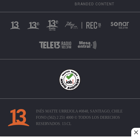
BRANDED CONTENT
INÉS MATTE URREJOLA #0848, SANTIAGO, CHILE
FONO (562) 2 251 4000 © TODOS LOS DERECHOS
RESERVADOS. 13.CL