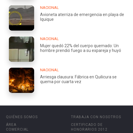
NACIONAL
Avioneta aterriza de emergencia en playa de
Iquique
NACIONAL
Mujer quedó 22% del cuerpo quemado: Un
hombre prendió fuego a su expareja y huyó
NACIONAL
Arriesga clausura: Fábrica en Quilicura se
quema por cuarta vez
QUIÉNES SOMOS
TRABAJA CON NOSOTROS
ÁREA
CERTIFICADO DE
COMERCIAL
HONORARIOS 2012