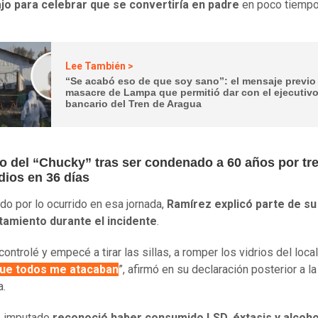
ajo para celebrar que se convertiría en padre
en poco tiemp
Lee También >
“Se acabó eso de que soy sano”: el mensaje previo 
masacre de Lampa que permitió dar con el ejecutiv
bancario del Tren de Aragua
to del “Chucky” tras ser condenado a 60 años por tr
dios en 36 días
do por lo ocurrido en esa jornada,
Ramírez explicó parte de su
amiento durante el incidente
.
ontrolé y empecé a tirar las sillas, a romper los vidrios del loca
que todos me atacaban
”, afirmó en su declaración posterior a la
a.
o imputado
reconoció haber consumido LSD, éxtasis y alcoho