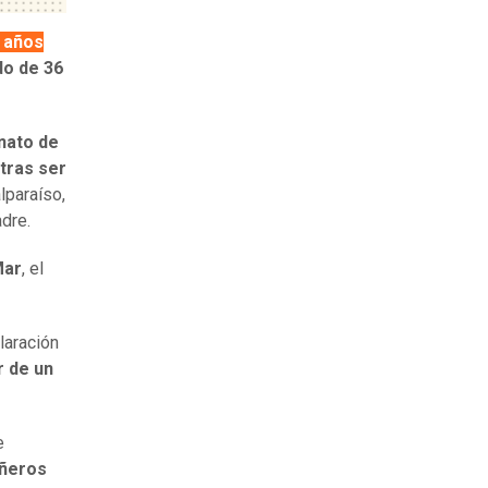
 años
do de 36
nato de
tras ser
lparaíso,
dre.
Mar
, el
laración
r de un
e
añeros