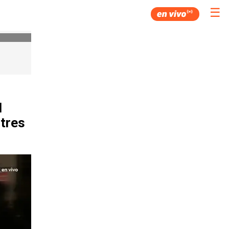
☰
l
 tres