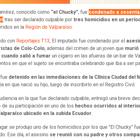
Ramírez, conocido como
“el Chucky”
, fue
condenado a sesenta
el
tras ser declarado culpable por
tres homicidios en un perío
rridos en la
Región de Valparaíso
.
rdo con
Reportajes T13
, El imputado fue condenado por el
asesi
ristas de Colo-Colo
, además del crimen de un joven que
murió 
 cuando salió a fumar
un cigarro en las afueras de un bar de Va
tos en que el sujeto se encontraba celebrando que iba a ser pa
 fue
detenido en las inmediaciones de la Clínica Ciudad del 
 en que nació su hijo, luego de inscribirlo en el Registro Civil.
audiencia en la que fue declarado culpable, entregó una breve dec
 de su participación en uno de los
hechos ocurridos al interio
Valparaíso ubicado en la subida Ecuador
.
ugar se produjo uno de los homicidios por los que "El Chucky" fu
o. Ese día, el asesino
se reunió con su padre y otros comp