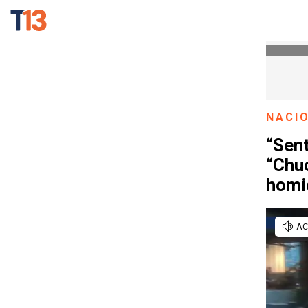
NACI
“Sent
“Chuc
homic