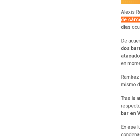
Alexis 
de cárc
días
ocu
De acue
dos bar
atacado
en momen
Ramírez
mismo día
Tras la 
respecto
bar en 
En ese l
condenad