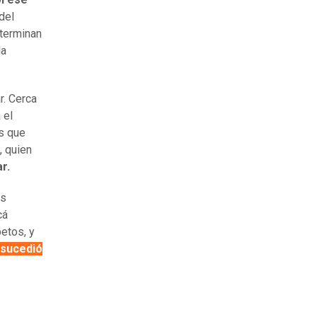
del
 terminan
la
r. Cerca
 el
s que
, quien
r.
as
cá
etos, y
 sucedió