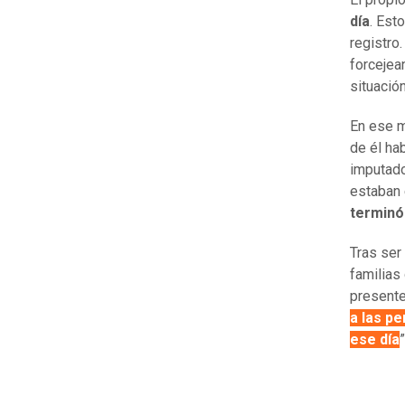
día
. Est
registro
forcejea
situación
En ese m
de él ha
imputado
estaban 
terminó 
Tras ser
familias 
presente
a las p
ese día
”