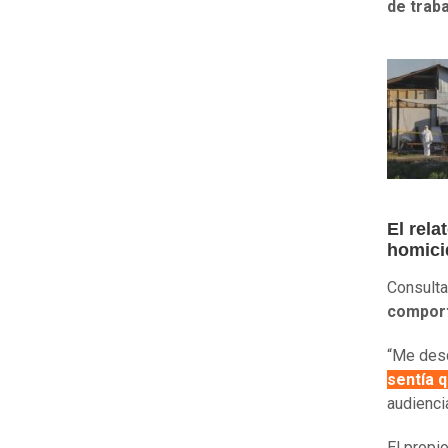
de trab
El rela
homici
Consulta
comport
“Me desc
sentía 
audienci
El propi