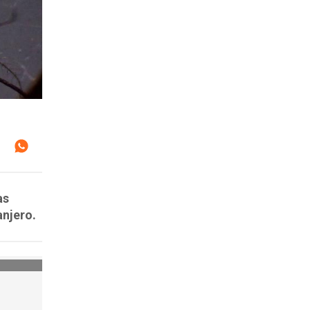
as
anjero.