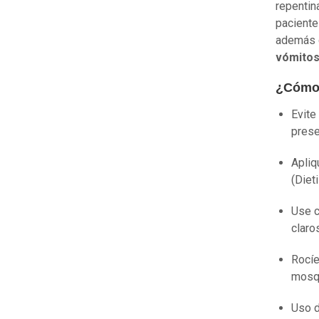
repentin
paciente
además 
vómito
¿Cómo 
Evite
prese
Apliq
(Diet
Use c
claro
Rocíe
mosqu
Uso d