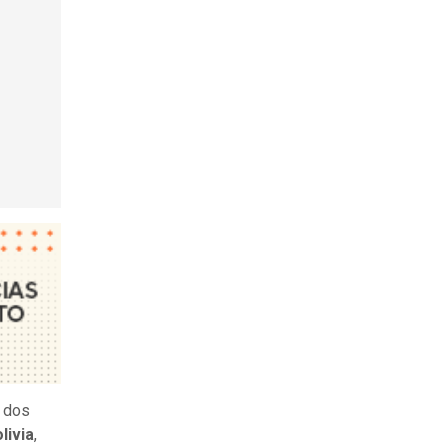
e dos
livia
,