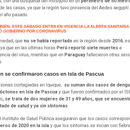
, con una búsqueda del mosquito en un
perímetro de 50 metr
de las casas, ya que la región tuvo presencia del Aedes aegypti
l año pasado.
BIÉN: ESTE SÁBADO ENTRA EN VIGENCIA LA ALERTA SANITARIA
Ó GOBIERNO POR CORONAVIRUS
rmedad, que
no se había reportado
en la región desde
2016
, e
 ya que en las últimas horas
Perú reportó siete muertes
a
ncia del virus, mientras que en
Paraguay
fallecieron otras seis
s.
n se confirmaron casos en Isla de Pascua
rsonas contagiadas en Iquique,
su suman dos casos de dengu
tóctonos en Isla de Pascua
y que fueron confirmados por el ISP
so
, se trata de dos mujeres de 31 y 49 años, que se encuent
tado de salud y ya sin síntomas
.
 Instituto de Salud Pública aseguraron que los casos correspon
eros de 2020 en la isla
y que los síntomas se inician con fiebre