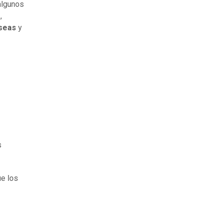
algunos
o
,
seas
y
s
ue los