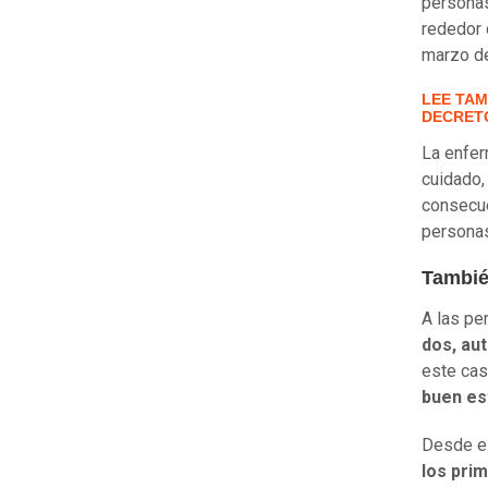
personas
rededor 
marzo de
LEE TAM
DECRET
La enfe
cuidado,
consecue
persona
Tambié
A las pe
dos, au
este ca
buen es
Desde el
los prim