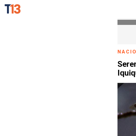
NACI
Sere
Iquiq