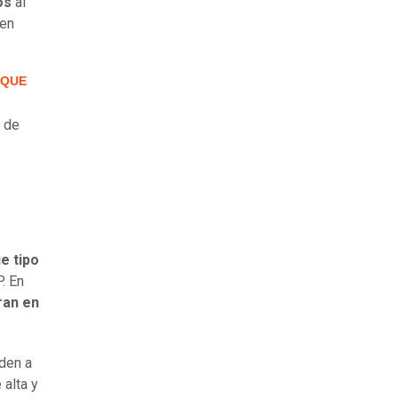
os
al
 en
 QUE
s de
e tipo
. En
ran en
den a
 alta y