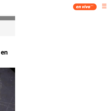
☰
 en