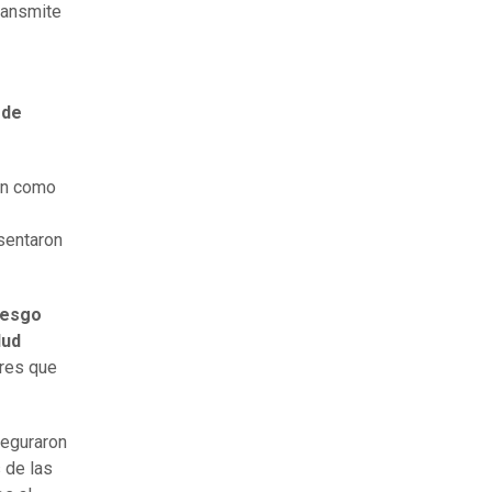
ransmite
 de
ron como
esentaron
iesgo
lud
res que
seguraron
s de las