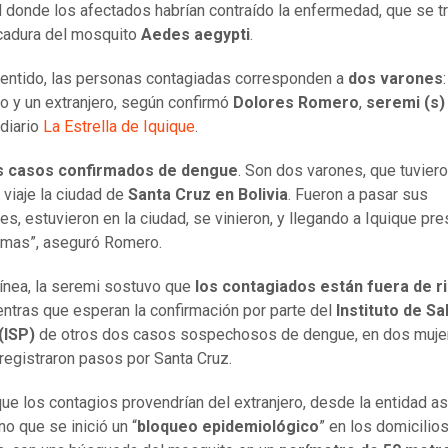
d donde los afectados habrían contraído la enfermedad, que se t
icadura del mosquito
Aedes aegypti
.
entido, las personas contagiadas corresponden a
dos varones
:
no y un extranjero, según confirmó
Dolores Romero
,
seremi (s)
 diario
La Estrella de Iquiqu
e
.
s casos confirmados de dengue
. Son dos varones, que tuvie
 viaje la ciudad de
Santa Cruz en Bolivia
. Fueron a pasar sus
es, estuvieron en la ciudad, se vinieron, y llegando a Iquique pr
omas”, aseguró Romero.
línea, la seremi sostuvo que
los contagiados están fuera de r
entras que esperan la confirmación por parte del
Instituto de Sa
(ISP)
de otros dos casos sospechosos de dengue, en dos muje
registraron pasos por Santa Cruz.
ue los contagios provendrían del extranjero, desde la entidad a
no que se inició un “
bloqueo epidemiológico
” en los domicilio