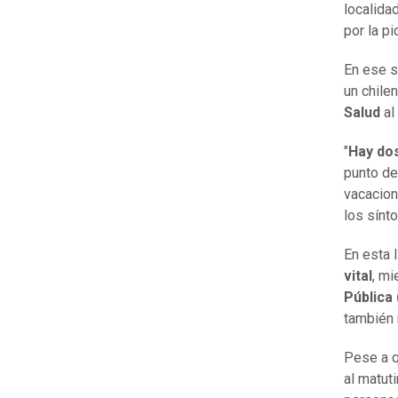
localida
por la p
En ese s
un chile
Salud
al
"
Hay do
punto de
vacacion
los sínt
En esta 
vital
, mi
Pública 
también 
Pese a q
al matuti