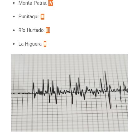
Monte Patria:
IV
Punitaqui:
III
Rí­o Hurtado:
III
La Higuera:
II