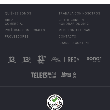
QUIÉNES SOMOS
TRABAJA CON NOSOTROS
ÁREA
CERTIFICADO DE
COMERCIAL
HONORARIOS 2012
POLÍTICAS COMERCIALES
MEDICIÓN ANTENAS
PROVEEDORES
CONTACTO
BRANDED CONTENT