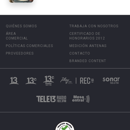
QUIÉNES SOMOS
TRABAJA CON NOSOTROS
ÁREA
CERTIFICADO DE
COMERCIAL
HONORARIOS 2012
POLÍTICAS COMERCIALES
MEDICIÓN ANTENAS
PROVEEDORES
CONTACTO
BRANDED CONTENT