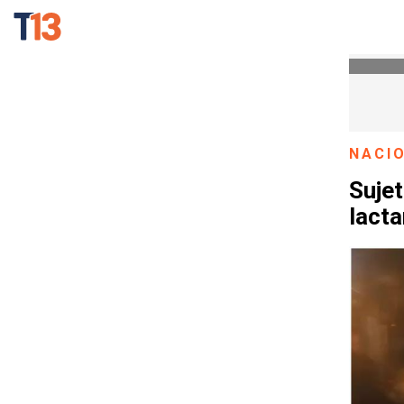
NACI
Sujet
lact