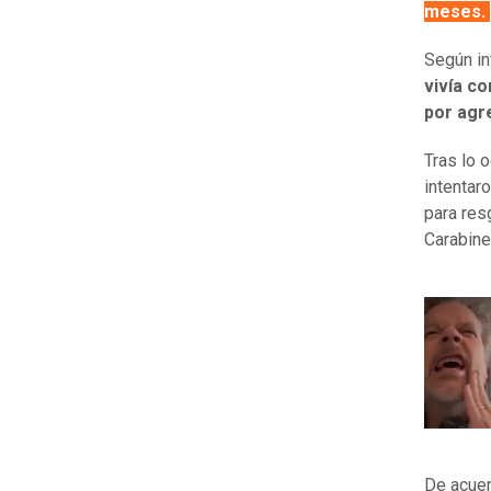
meses.
Según in
vivía co
por agr
Tras lo o
intentaro
para res
Carabine
De acuer