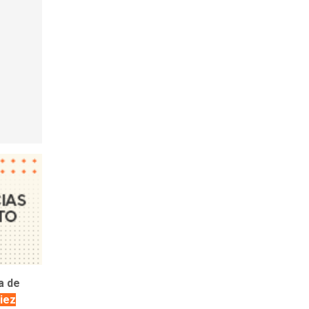
a de
diez