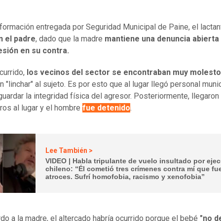
formación entregada por Seguridad Municipal
de Paine, el lacta
n el padre
, dado que la madre
mantiene una denuncia abierta 
esión en su contra.
currido,
los vecinos del sector se encontraban muy molest
n "linchar" al sujeto. Es por esto que al lugar llegó personal muni
guardar la integridad física del agresor. Posteriormente, llegaron
ros al lugar y
el hombre
fue detenido
.
Lee También >
VIDEO | Habla tripulante de vuelo insultado por eje
chileno: “Él cometió tres crímenes contra mí que fu
atroces. Sufrí homofobia, racismo y xenofobia”
do a la madre, el altercado habría ocurrido porque el bebé
"no d