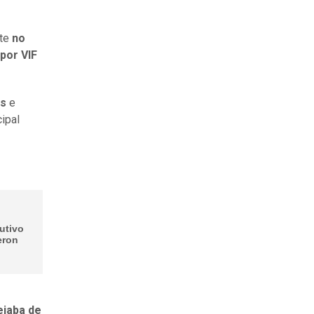
nte
no
por VIF
os
e
cipal
cutivo
eron
ejaba de