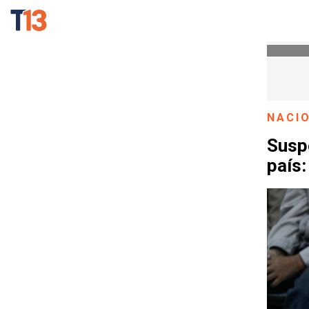
NACI
Susp
país: