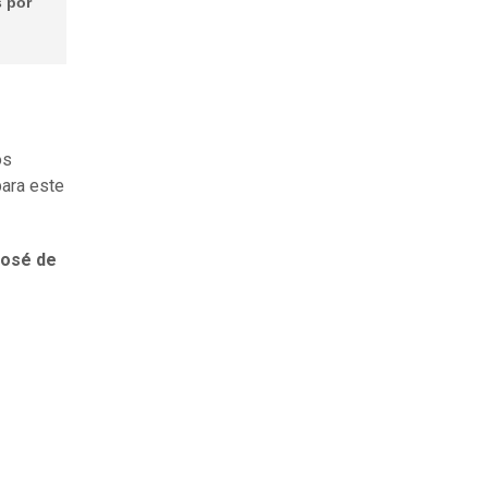
s por
os
ara este
José de