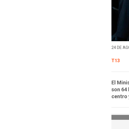
24 DE AG
T13
El Min
son 64 
centro 