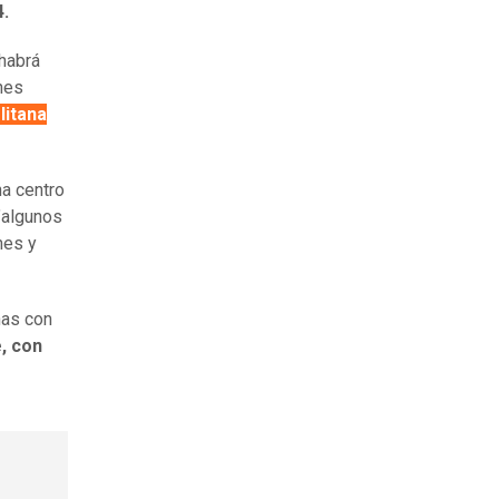
4.
habrá
nes
litana
na centro
"algunos
nes y
nas con
e, con