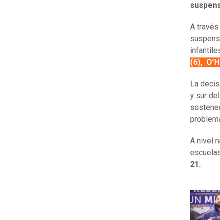
suspens
A través
suspensi
infantile
(6), O’H
La decis
y sur de
sostened
problema
A nivel 
escuela
21.