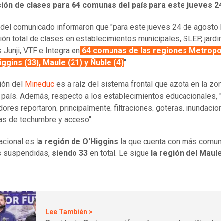
ión de clases para 64 comunas del país para este jueves 2
 del comunicado informaron que "para este jueves 24 de agosto 
ón total de clases en establecimientos municipales, SLEP, jardi
s Junji, VTF e Integra en
64 comunas de las regiones Metropo
iggins (33), Maule (21) y Ñuble (4)
".
ión del
Mineduc
es a raíz del sistema frontal que azota en la zo
l país. Además, respecto a los establecimientos educacionales, 
ores reportaron, principalmente, filtraciones, goteras, inundacio
s de techumbre y acceso".
nacional es
la región de O'Higgins
la que cuenta con más comu
s suspendidas,
siendo 33
en total. Le sigue
la región del Maul
Lee También >