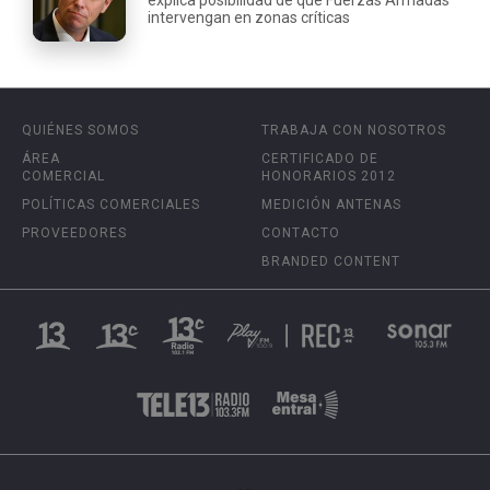
intervengan en zonas críticas
QUIÉNES SOMOS
TRABAJA CON NOSOTROS
ÁREA
CERTIFICADO DE
COMERCIAL
HONORARIOS 2012
POLÍTICAS COMERCIALES
MEDICIÓN ANTENAS
PROVEEDORES
CONTACTO
BRANDED CONTENT